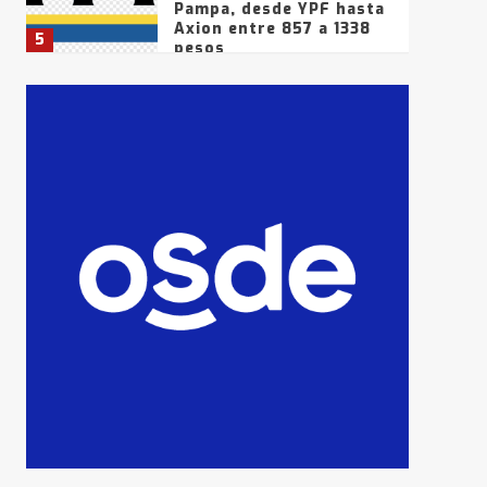
Pampa, desde YPF hasta
Axion entre 857 a 1338
5
pesos
La Bolsa de Cereales de
Bahía Blanca anticipa
que Agosto vendrá con
lluvias y heladas, en
6
gran parte de la
provincia
T.Lauquen: tres jóvenes
que intentaron evadir a
la Policía fueron
detenidos por
7
comercialización de
drogas en la tarde del
sábado
T.Lauquen: se vendió el
edificio de lo que fue la
planta Industrial del
Frígorífico Indio Pampa
1
14 allanamientos con
Gendarmería en