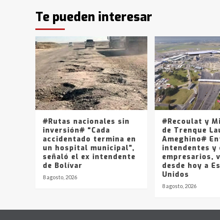
Te pueden interesar
#Rutas nacionales sin
#Recoulat y M
inversión# “Cada
de Trenque La
accidentado termina en
Ameghino# En
un hospital municipal”,
intendentes y
señaló el ex intendente
empresarios, v
de Bolívar
desde hoy a E
Unidos
8 agosto, 2026
8 agosto, 2026