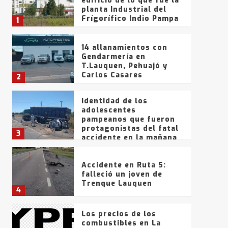
edificio de lo que fue la
planta Industrial del
Frígorífico Indio Pampa
1
14 allanamientos con
Gendarmería en
T.Lauquen, Pehuajó y
Carlos Casares
2
Identidad de los
adolescentes
pampeanos que fueron
protagonistas del fatal
3
accidente en la mañana
del lunes
Accidente en Ruta 5:
falleció un joven de
Trenque Lauquen
4
Los precios de los
combustibles en La