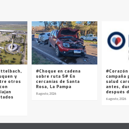
ittelbach,
#Choque en cadena
#Corazón
uquen y
sobre ruta 5# En
campaña p
tre otros
cercanías de Santa
salud car
 con
Rosa, La Pampa
antes, du
iajan
después 
8 agosto, 2026
stados
6 agosto, 2026