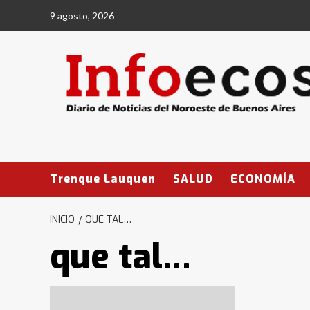
Saltar
9 agosto, 2026
al
contenido
Trenque Lauquen
SALUD
ECONOMÍA
INICIO
QUE TAL…
que tal…