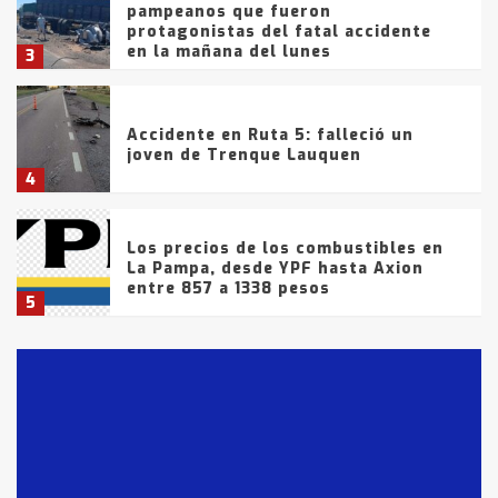
pampeanos que fueron
protagonistas del fatal accidente
en la mañana del lunes
3
Accidente en Ruta 5: falleció un
joven de Trenque Lauquen
4
Los precios de los combustibles en
La Pampa, desde YPF hasta Axion
entre 857 a 1338 pesos
5
La Bolsa de Cereales de Bahía
Blanca anticipa que Agosto vendrá
con lluvias y heladas, en gran parte
de la provincia
6
T.Lauquen: tres jóvenes que