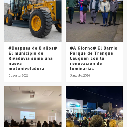
Accidente en Ruta 5: falleció un
joven de Trenque Lauquen
4
Los precios de los combustibles en
La Pampa, desde YPF hasta Axion
entre 857 a 1338 pesos
5
#Después de 8 años#
#A Giorno# El Barrio
El municipio de
Parque de Trenque
Rivadavia suma una
Lauquen con la
nueva
renovación de
motoniveladora
luminarias
5 agosto, 2026
5 agosto, 2026