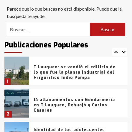
Blanca anticipa que Agosto vendrá
Parece que lo que buscas no está disponible. Puede que la
con lluvias y heladas, en gran parte
de la provincia
búsqueda te ayude.
6
Buscar:
T.Lauquen: tres jóvenes que
intentaron evadir a la Policía
fueron detenidos por
Publicaciones Populares
comercialización de drogas en la
7
tarde del sábado
T.Lauquen: se vendió el edificio de
lo que fue la planta Industrial del
Frígorífico Indio Pampa
1
14 allanamientos con Gendarmería
en T.Lauquen, Pehuajó y Carlos
Casares
2
Identidad de los adolescentes