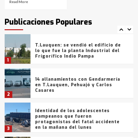
Read More
T.Lauquen: tres jóvenes que
intentaron evadir a la Policía
fueron detenidos por
Publicaciones Populares
comercialización de drogas en la
7
tarde del sábado
T.Lauquen: se vendió el edificio de
lo que fue la planta Industrial del
Frígorífico Indio Pampa
1
14 allanamientos con Gendarmería
en T.Lauquen, Pehuajó y Carlos
Casares
2
Identidad de los adolescentes
pampeanos que fueron
protagonistas del fatal accidente
en la mañana del lunes
3