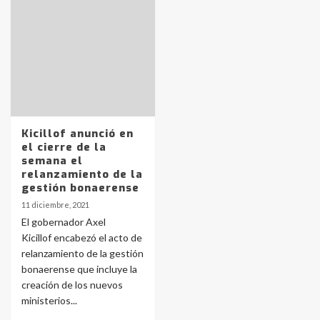
Identidad de los adolescentes
pampeanos que fueron
protagonistas del fatal accidente
en la mañana del lunes
3
Accidente en Ruta 5: falleció un
joven de Trenque Lauquen
Kicillof anunció en
4
el cierre de la
semana el
relanzamiento de la
Los precios de los combustibles en
gestión bonaerense
La Pampa, desde YPF hasta Axion
11 diciembre, 2021
entre 857 a 1338 pesos
5
El gobernador Axel
Kicillof encabezó el acto de
relanzamiento de la gestión
La Bolsa de Cereales de Bahía
bonaerense que incluye la
Blanca anticipa que Agosto vendrá
con lluvias y heladas, en gran parte
creación de los nuevos
de la provincia
6
ministerios...