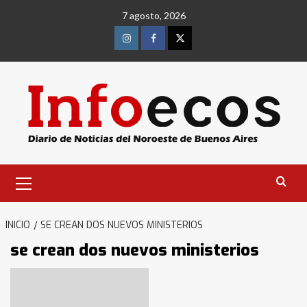
Saltar
7 agosto, 2026
al
contenido
Instagram
Facebook
Twitter
Menú
primario
INICIO
SE CREAN DOS NUEVOS MINISTERIOS
se crean dos nuevos ministerios