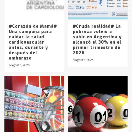
Los precios de los combustibles en
La Pampa, desde YPF hasta Axion
entre 857 a 1338 pesos
5
#Corazón de Mamá#
#Cruda realidad# La
Una campaña para
pobreza volvió a
cuidar la salud
subir en Argentina y
cardiovascular
alcanzó el 30% en el
antes, durante y
primer trimestre de
después del
2026
embarazo
5 agosto, 2026
6 agosto, 2026