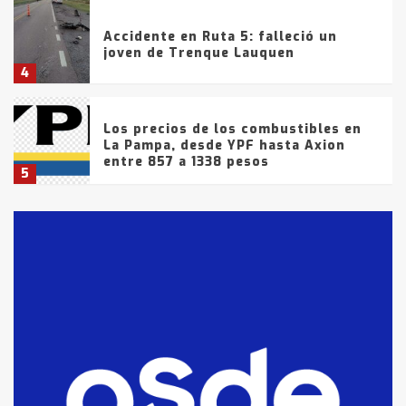
Accidente en Ruta 5: falleció un
joven de Trenque Lauquen
4
Los precios de los combustibles en
La Pampa, desde YPF hasta Axion
entre 857 a 1338 pesos
5
La Bolsa de Cereales de Bahía
Blanca anticipa que Agosto vendrá
con lluvias y heladas, en gran parte
de la provincia
6
T.Lauquen: tres jóvenes que
intentaron evadir a la Policía
fueron detenidos por
comercialización de drogas en la
7
tarde del sábado