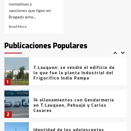
La Bolsa de Cereales de Bahía
normativas y
Blanca anticipa que Agosto vendrá
con lluvias y heladas, en gran parte
sanciones que rigen en
de la provincia
6
Bragado ante...
Read More
T.Lauquen: tres jóvenes que
intentaron evadir a la Policía
fueron detenidos por
Publicaciones Populares
comercialización de drogas en la
7
tarde del sábado
T.Lauquen: se vendió el edificio de
lo que fue la planta Industrial del
Frígorífico Indio Pampa
1
14 allanamientos con Gendarmería
en T.Lauquen, Pehuajó y Carlos
Casares
2
Identidad de los adolescentes