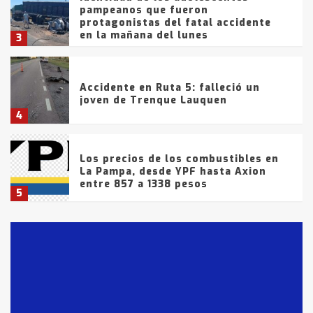
pampeanos que fueron
protagonistas del fatal accidente
en la mañana del lunes
3
Accidente en Ruta 5: falleció un
joven de Trenque Lauquen
4
Los precios de los combustibles en
La Pampa, desde YPF hasta Axion
entre 857 a 1338 pesos
5
La Bolsa de Cereales de Bahía
Blanca anticipa que Agosto vendrá
con lluvias y heladas, en gran parte
de la provincia
6
T.Lauquen: tres jóvenes que