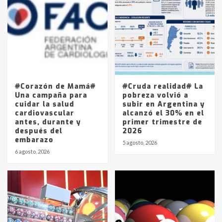
Accidente en Ruta 5: falleció un
joven de Trenque Lauquen
4
Los precios de los combustibles en
La Pampa, desde YPF hasta Axion
entre 857 a 1338 pesos
5
#Corazón de Mamá#
#Cruda realidad# La
Una campaña para
pobreza volvió a
cuidar la salud
subir en Argentina y
cardiovascular
alcanzó el 30% en el
antes, durante y
primer trimestre de
después del
2026
embarazo
5 agosto, 2026
6 agosto, 2026