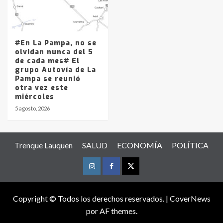
#En La Pampa, no se
olvidan nunca del 5
de cada mes# El
grupo Autovía de La
Pampa se reunió
otra vez este
miércoles
5 agosto, 2026
Trenque Lauquen
SALUD
ECONOMÍA
POLÍTICA
Instagram
Facebook
Twitter
Copyright © Todos los derechos reservados.
|
CoverNews
por AF themes.