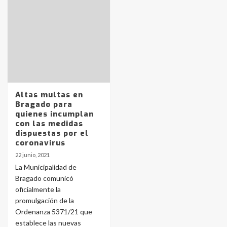
Identidad de los adolescentes
pampeanos que fueron
protagonistas del fatal accidente
en la mañana del lunes
3
Altas multas en
Bragado para
quienes incumplan
con las medidas
Accidente en Ruta 5: falleció un
joven de Trenque Lauquen
dispuestas por el
coronavirus
4
22 junio, 2021
La Municipalidad de
Los precios de los combustibles en
Bragado comunicó
La Pampa, desde YPF hasta Axion
oficialmente la
entre 857 a 1338 pesos
5
promulgación de la
Ordenanza 5371/21 que
establece las nuevas