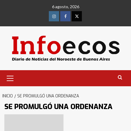
Saltar
6 agosto, 2026
al
contenido
Instagram
Facebook
Twitter
Menú
primario
INICIO
SE PROMULGÓ UNA ORDENANZA
SE PROMULGÓ UNA ORDENANZA