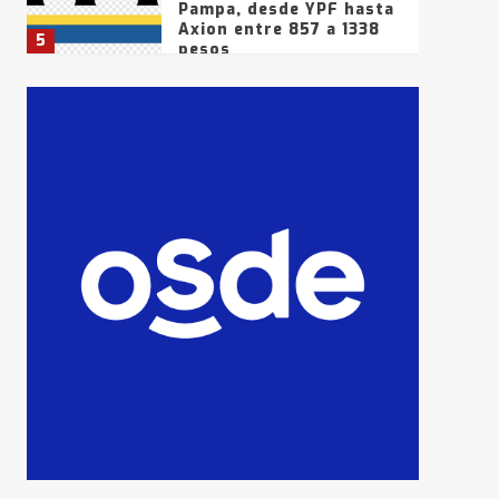
Pampa, desde YPF hasta
Axion entre 857 a 1338
5
pesos
La Bolsa de Cereales de
Bahía Blanca anticipa
que Agosto vendrá con
lluvias y heladas, en
6
gran parte de la
provincia
T.Lauquen: tres jóvenes
que intentaron evadir a
la Policía fueron
detenidos por
7
comercialización de
drogas en la tarde del
sábado
T.Lauquen: se vendió el
edificio de lo que fue la
planta Industrial del
Frígorífico Indio Pampa
1
14 allanamientos con
Gendarmería en