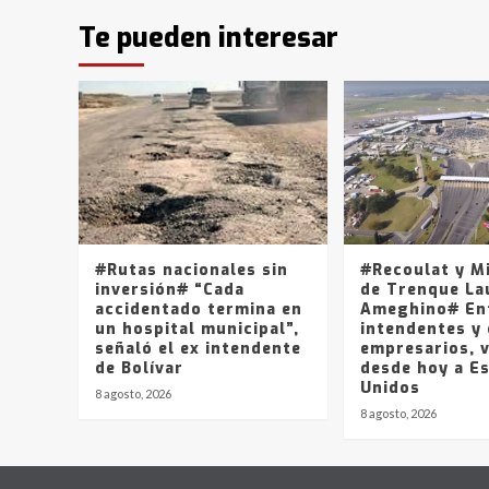
Te pueden interesar
#Rutas nacionales sin
#Recoulat y M
inversión# “Cada
de Trenque La
accidentado termina en
Ameghino# En
un hospital municipal”,
intendentes y
señaló el ex intendente
empresarios, v
de Bolívar
desde hoy a E
Unidos
8 agosto, 2026
8 agosto, 2026