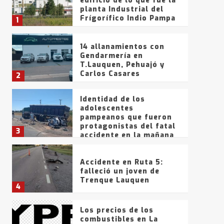
edificio de lo que fue la
planta Industrial del
Frígorífico Indio Pampa
1
14 allanamientos con
Gendarmería en
T.Lauquen, Pehuajó y
Carlos Casares
2
Identidad de los
adolescentes
pampeanos que fueron
protagonistas del fatal
3
accidente en la mañana
del lunes
Accidente en Ruta 5:
falleció un joven de
Trenque Lauquen
4
Los precios de los
combustibles en La