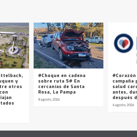
ittelbach,
#Choque en cadena
#Corazón
uquen y
sobre ruta 5# En
campaña p
tre otros
cercanías de Santa
salud car
 con
Rosa, La Pampa
antes, du
iajan
después 
8 agosto, 2026
stados
6 agosto, 2026