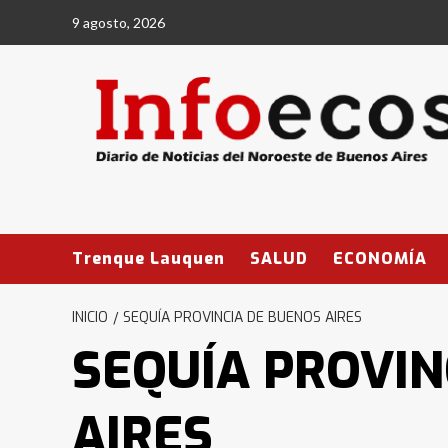
Saltar
9 agosto, 2026
al
contenido
Trenque Lauquen
SALUD
ECONOMÍA
INICIO
SEQUÍA PROVINCIA DE BUENOS AIRES
SEQUÍA PROVIN
AIRES