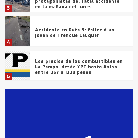
protagonistas del fatal accidente
en la mañana del lunes
3
Accidente en Ruta 5: falleció un
joven de Trenque Lauquen
4
Los precios de los combustibles en
La Pampa, desde YPF hasta Axion
entre 857 a 1338 pesos
5
La Bolsa de Cereales de Bahía
Blanca anticipa que Agosto vendrá
con lluvias y heladas, en gran parte
de la provincia
6
T.Lauquen: tres jóvenes que
intentaron evadir a la Policía
fueron detenidos por