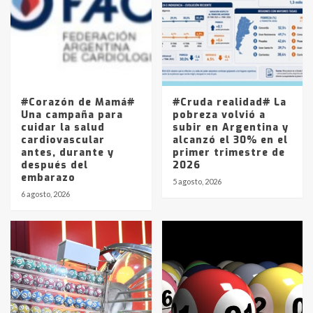
4
Los precios de los combustibles en
La Pampa, desde YPF hasta Axion
entre 857 a 1338 pesos
5
#Corazón de Mamá#
#Cruda realidad# La
Una campaña para
pobreza volvió a
cuidar la salud
subir en Argentina y
cardiovascular
alcanzó el 30% en el
antes, durante y
primer trimestre de
después del
2026
embarazo
5 agosto, 2026
6 agosto, 2026