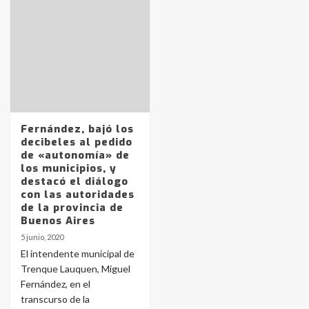
Identidad de los adolescentes
pampeanos que fueron
protagonistas del fatal accidente
en la mañana del lunes
3
Fernández, bajó los
decibeles al pedido
Accidente en Ruta 5: falleció un
de «autonomía» de
joven de Trenque Lauquen
los municipios, y
4
destacó el diálogo
con las autoridades
de la provincia de
Los precios de los combustibles en
Buenos Aires
La Pampa, desde YPF hasta Axion
5 junio, 2020
entre 857 a 1338 pesos
5
El intendente municipal de
Trenque Lauquen, Miguel
Fernández, en el
La Bolsa de Cereales de Bahía
transcurso de la
Blanca anticipa que Agosto vendrá