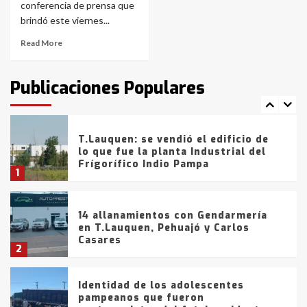
con lluvias y heladas, en gran parte
conferencia de prensa que
de la provincia
6
brindó este viernes...
Read More
T.Lauquen: tres jóvenes que
intentaron evadir a la Policía
fueron detenidos por
Publicaciones Populares
comercialización de drogas en la
7
tarde del sábado
T.Lauquen: se vendió el edificio de
lo que fue la planta Industrial del
Frígorífico Indio Pampa
1
14 allanamientos con Gendarmería
en T.Lauquen, Pehuajó y Carlos
Casares
2
Identidad de los adolescentes
pampeanos que fueron