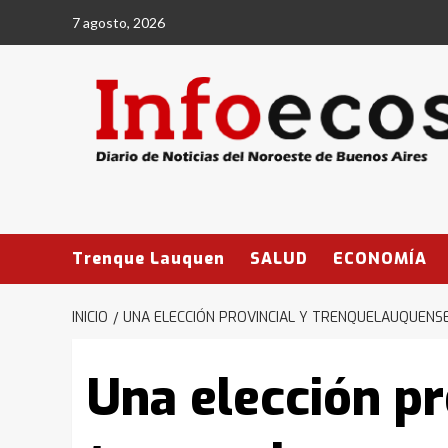
Saltar
7 agosto, 2026
al
contenido
Trenque Lauquen
SALUD
ECONOMÍA
INICIO
UNA ELECCIÓN PROVINCIAL Y TRENQUELAUQUENSE
Una elección pr