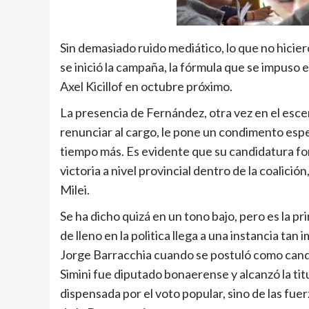
Sin demasiado ruido mediático, lo que no hicier
se inició la campaña, la fórmula que se impuso 
Axel Kicillof en octubre próximo.
La presencia de Fernández, otra vez en el esce
renunciar al cargo, le pone un condimento espe
tiempo más. Es evidente que su candidatura for
victoria a nivel provincial dentro de la coalic
Milei.
Se ha dicho quizá en un tono bajo, pero es la
de lleno en la politica llega a una instancia ta
Jorge Barracchia cuando se postuló como candi
Simini fue diputado bonaerense y alcanzó la tit
dispensada por el voto popular, sino de las fue