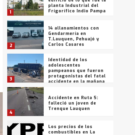
edificio de lo que fue la
planta Industrial del
Frígorífico Indio Pampa
1
14 allanamientos con
Gendarmería en
T.Lauquen, Pehuajó y
Carlos Casares
2
Identidad de los
adolescentes
pampeanos que fueron
protagonistas del fatal
3
accidente en la mañana
del lunes
Accidente en Ruta 5:
falleció un joven de
Trenque Lauquen
4
Los precios de los
combustibles en La