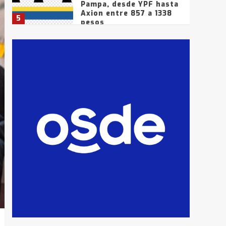
Pampa, desde YPF hasta
Axion entre 857 a 1338
5
pesos
La Bolsa de Cereales de
Bahía Blanca anticipa
que Agosto vendrá con
lluvias y heladas, en
6
gran parte de la
provincia
T.Lauquen: tres jóvenes
que intentaron evadir a
la Policía fueron
detenidos por
7
comercialización de
drogas en la tarde del
sábado
T.Lauquen: se vendió el
edificio de lo que fue la
planta Industrial del
Frígorífico Indio Pampa
1
14 allanamientos con
Gendarmería en