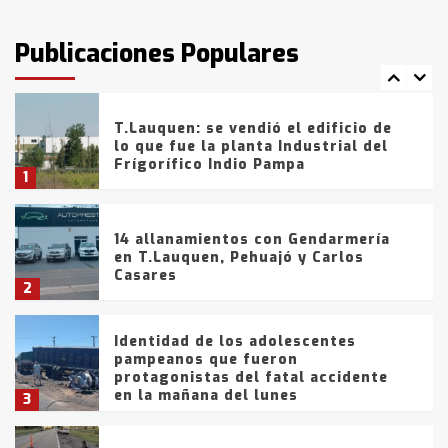
T.Lauquen: tres jóvenes que
intentaron evadir a la Policía
fueron detenidos por
Publicaciones Populares
comercialización de drogas en la
7
tarde del sábado
T.Lauquen: se vendió el edificio de
lo que fue la planta Industrial del
Frígorífico Indio Pampa
1
14 allanamientos con Gendarmería
en T.Lauquen, Pehuajó y Carlos
Casares
2
Identidad de los adolescentes
pampeanos que fueron
protagonistas del fatal accidente
en la mañana del lunes
3