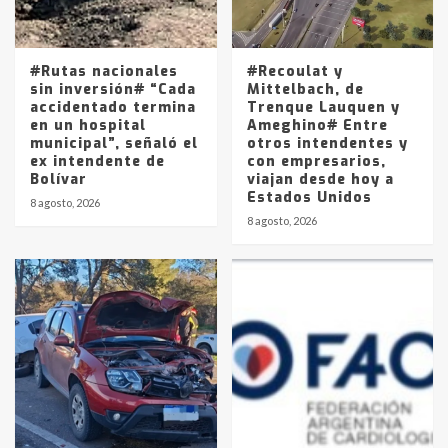
Los precios de los combustibles en
La Pampa, desde YPF hasta Axion
entre 857 a 1338 pesos
5
#Rutas nacionales
#Recoulat y
sin inversión# “Cada
Mittelbach, de
accidentado termina
Trenque Lauquen y
en un hospital
Ameghino# Entre
municipal”, señaló el
otros intendentes y
ex intendente de
con empresarios,
Bolívar
viajan desde hoy a
Estados Unidos
8 agosto, 2026
8 agosto, 2026