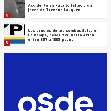
Accidente en Ruta 5: falleció un
joven de Trenque Lauquen
4
Los precios de los combustibles en
La Pampa, desde YPF hasta Axion
entre 857 a 1338 pesos
5
La Bolsa de Cereales de Bahía
Blanca anticipa que Agosto vendrá
con lluvias y heladas, en gran parte
de la provincia
6
T.Lauquen: tres jóvenes que
intentaron evadir a la Policía
fueron detenidos por
comercialización de drogas en la
7
tarde del sábado