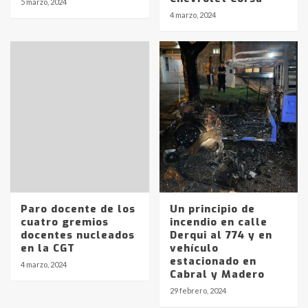
5 marzo, 2024
Identidad de los adolescentes
4 marzo, 2024
pampeanos que fueron
protagonistas del fatal accidente
en la mañana del lunes
3
Accidente en Ruta 5: falleció un
joven de Trenque Lauquen
4
Los precios de los combustibles en
La Pampa, desde YPF hasta Axion
entre 857 a 1338 pesos
5
Paro docente de los
Un principio de
cuatro gremios
incendio en calle
docentes nucleados
Derqui al 774 y en
La Bolsa de Cereales de Bahía
en la CGT
vehículo
Blanca anticipa que Agosto vendrá
estacionado en
con lluvias y heladas, en gran parte
4 marzo, 2024
Cabral y Madero
de la provincia
6
29 febrero, 2024