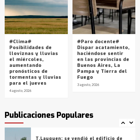
Accidente en Ruta 5: falleció un
joven de Trenque Lauquen
4
Los precios de los combustibles en
La Pampa, desde YPF hasta Axion
#Clima#
#Paro docente#
entre 857 a 1338 pesos
Posibilidades de
Dispar acatamiento,
5
lloviznas y lluvias
haciéndose sentir
el miércoles,
en las provincias de
aumentando
Buenos Aires, La
La Bolsa de Cereales de Bahía
pronósticos de
Pampa y Tierra del
Blanca anticipa que Agosto vendrá
tormentas y lluvias
Fuego
con lluvias y heladas, en gran parte
para el jueves
de la provincia
6
3 agosto, 2026
4 agosto, 2026
T.Lauquen: tres jóvenes que
intentaron evadir a la Policía
fueron detenidos por
Publicaciones Populares
comercialización de drogas en la
7
tarde del sábado
T.Lauquen: se vendió el edificio de