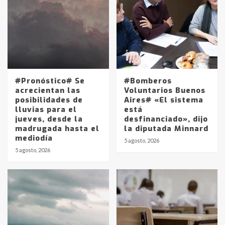
#Pronóstico# Se
#Bomberos
acrecientan las
Voluntarios Buenos
posibilidades de
Aires# «El sistema
lluvias para el
está
jueves, desde la
desfinanciado», dijo
madrugada hasta el
la diputada Minnard
mediodía
5 agosto, 2026
5 agosto, 2026
Identidad de los adolescentes
pampeanos que fueron
protagonistas del fatal accidente
en la mañana del lunes
3