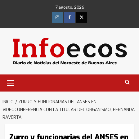
Saltar
7 agosto, 2026
al
contenido
Instagram
Facebook
Twitter
Menú
primario
INICIO
ZURRO Y FUNCIONARIAS DEL ANSES EN
VIDEOCONFERENCIA CON LA TITULAR DEL ORGANISMO, FERNANDA
RAVERTA
Zurro y funcionarias del ANSES en