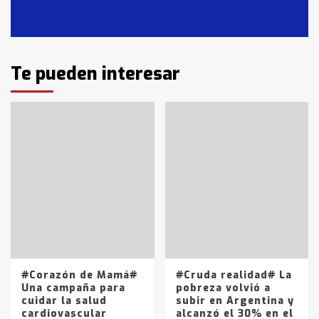
en T.Lauquen, Pehuajó y Carlos
Casares
2
Identidad de los adolescentes
Te pueden interesar
pampeanos que fueron
protagonistas del fatal accidente
en la mañana del lunes
3
Accidente en Ruta 5: falleció un
joven de Trenque Lauquen
4
Los precios de los combustibles en
La Pampa, desde YPF hasta Axion
entre 857 a 1338 pesos
5
#Corazón de Mamá#
#Cruda realidad# La
Una campaña para
pobreza volvió a
cuidar la salud
subir en Argentina y
cardiovascular
alcanzó el 30% en el