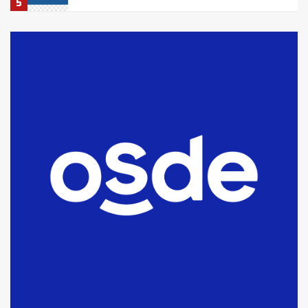
5
La Bolsa de Cereales de Bahía
Blanca anticipa que Agosto vendrá
con lluvias y heladas, en gran parte
de la provincia
6
T.Lauquen: tres jóvenes que
intentaron evadir a la Policía
fueron detenidos por
comercialización de drogas en la
7
tarde del sábado
T.Lauquen: se vendió el edificio de
lo que fue la planta Industrial del
Frígorífico Indio Pampa
1
14 allanamientos con Gendarmería
en T.Lauquen, Pehuajó y Carlos
Casares