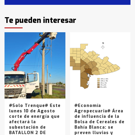
2
Identidad de los adolescentes
Te pueden interesar
pampeanos que fueron
protagonistas del fatal accidente
en la mañana del lunes
3
Accidente en Ruta 5: falleció un
joven de Trenque Lauquen
4
Los precios de los combustibles en
La Pampa, desde YPF hasta Axion
entre 857 a 1338 pesos
5
#Solo Trenque# Este
#Economía
lunes 10 de Agosto
Agropecuaria# Área
corte de energía que
de influencia de la
afectará la
Bolsa de Cereales de
subestación de
Bahía Blanca: se
BATALLON 2 DE
preven lluvias y