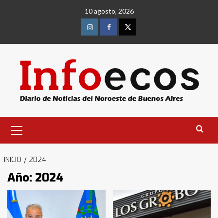
Saltar
10 agosto, 2026
al
contenido
Instagram
Facebook
Twitter
Menú
primario
INICIO
2024
Año:
2024