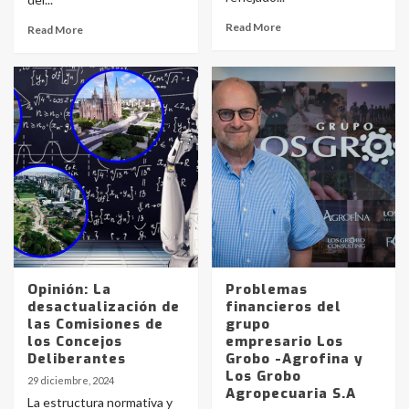
Read More
Read More
Opinión: La
Problemas
desactualización de
financieros del
las Comisiones de
grupo
los Concejos
empresario Los
Deliberantes
Grobo -Agrofina y
Los Grobo
29 diciembre, 2024
Agropecuaria S.A
La estructura normativa y