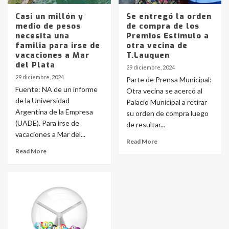
Casi un millón y
Se entregó la orden
medio de pesos
de compra de los
necesita una
Premios Estímulo a
familia para irse de
otra vecina de
vacaciones a Mar
T.Lauquen
del Plata
29 diciembre, 2024
29 diciembre, 2024
Parte de Prensa Municipal:
Fuente: NA de un informe
Otra vecina se acercó al
de la Universidad
Palacio Municipal a retirar
Argentina de la Empresa
su orden de compra luego
(UADE). Para irse de
de resultar...
vacaciones a Mar del...
Read More
Identidad de los adolescentes
Read More
pampeanos que fueron
protagonistas del fatal accidente
en la mañana del lunes
3
Accidente en Ruta 5: falleció un
joven de Trenque Lauquen