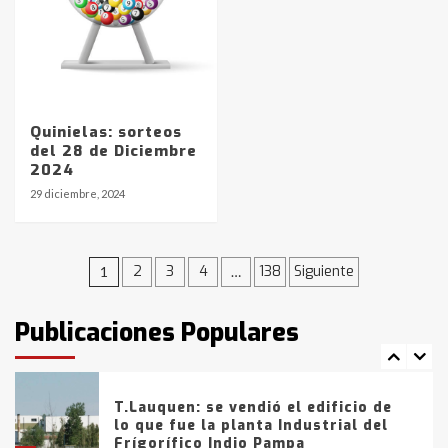
4
Los precios de los combustibles en
La Pampa, desde YPF hasta Axion
entre 857 a 1338 pesos
5
Quinielas: sorteos
del 28 de Diciembre
2024
La Bolsa de Cereales de Bahía
Blanca anticipa que Agosto vendrá
29 diciembre, 2024
con lluvias y heladas, en gran parte
de la provincia
6
Navegación
2
3
4
138
Siguiente
1
…
T.Lauquen: tres jóvenes que
intentaron evadir a la Policía
de
fueron detenidos por
Publicaciones Populares
comercialización de drogas en la
entradas
7
tarde del sábado
T.Lauquen: se vendió el edificio de
lo que fue la planta Industrial del
Frígorífico Indio Pampa