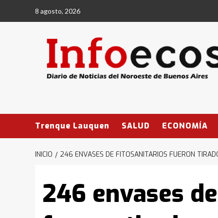
Saltar
8 agosto, 2026
al
contenido
Trenque Lauquen
SALUD
ECONOMÍA
INICIO
246 ENVASES DE FITOSANITARIOS FUERON TIRAD
246 envases de 