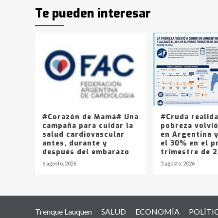
Te pueden interesar
#Corazón de Mamá# Una
#Cruda realid
campaña para cuidar la
pobreza volvió
salud cardiovascular
en Argentina 
antes, durante y
el 30% en el p
después del embarazo
trimestre de 
6 agosto, 2026
5 agosto, 2026
Trenque Lauquen
SALUD
ECONOMÍA
POLÍTI