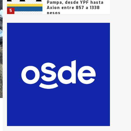
Pampa, desde YPF hasta
Axion entre 857 a 1338
5
pesos
La Bolsa de Cereales de
Bahía Blanca anticipa
que Agosto vendrá con
lluvias y heladas, en
6
gran parte de la
provincia
T.Lauquen: tres jóvenes
que intentaron evadir a
la Policía fueron
detenidos por
7
comercialización de
drogas en la tarde del
sábado
T.Lauquen: se vendió el
edificio de lo que fue la
planta Industrial del
Frígorífico Indio Pampa
1
14 allanamientos con
Gendarmería en