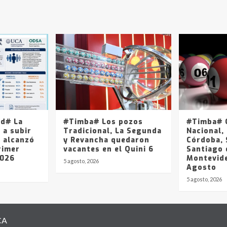
ad# La
#Timba# Los pozos
#Timba# Q
 a subir
Tradicional, La Segunda
Nacional, 
y alcanzó
y Revancha quedaron
Córdoba, 
rimer
vacantes en el Quini 6
Santiago 
2026
Montevide
5 agosto, 2026
Agosto
5 agosto, 2026
CA