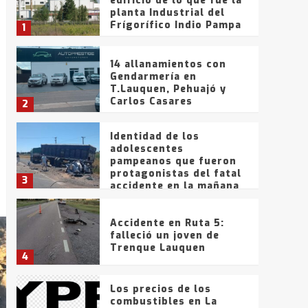
edificio de lo que fue la
planta Industrial del
Frígorífico Indio Pampa
1
14 allanamientos con
Gendarmería en
T.Lauquen, Pehuajó y
Carlos Casares
2
Identidad de los
adolescentes
pampeanos que fueron
protagonistas del fatal
3
accidente en la mañana
del lunes
Accidente en Ruta 5:
falleció un joven de
Trenque Lauquen
4
Los precios de los
combustibles en La