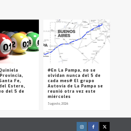
uiniela
#En La Pampa, no se
Provincia,
olvidan nunca del 5 de
Santa Fe,
cada mes# El grupo
del Estero,
Autovía de La Pampa se
o del 5 de
reunió otra vez este
miércoles
5 agosto, 2026
Instagram
Facebook
Twitter