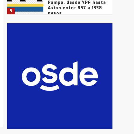
Pampa, desde YPF hasta
Axion entre 857 a 1338
5
pesos
La Bolsa de Cereales de
Bahía Blanca anticipa
que Agosto vendrá con
lluvias y heladas, en
6
gran parte de la
provincia
T.Lauquen: tres jóvenes
que intentaron evadir a
la Policía fueron
detenidos por
7
comercialización de
drogas en la tarde del
sábado
T.Lauquen: se vendió el
edificio de lo que fue la
planta Industrial del
Frígorífico Indio Pampa
1
14 allanamientos con
Gendarmería en