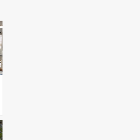
T.Lauquen, Pehuajó y
Carlos Casares
2
Identidad de los
adolescentes
pampeanos que fueron
protagonistas del fatal
3
accidente en la mañana
del lunes
Accidente en Ruta 5:
falleció un joven de
Trenque Lauquen
4
Los precios de los
combustibles en La
Pampa, desde YPF hasta
Axion entre 857 a 1338
5
pesos