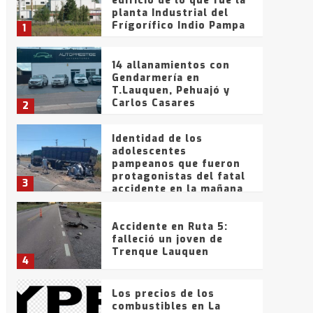
edificio de lo que fue la
planta Industrial del
Frígorífico Indio Pampa
1
14 allanamientos con
Gendarmería en
T.Lauquen, Pehuajó y
Carlos Casares
2
Identidad de los
adolescentes
pampeanos que fueron
protagonistas del fatal
3
accidente en la mañana
del lunes
Accidente en Ruta 5:
falleció un joven de
Trenque Lauquen
4
Los precios de los
combustibles en La