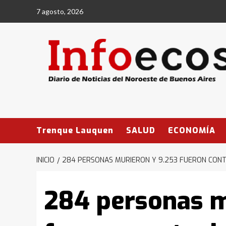
Saltar
7 agosto, 2026
al
contenido
Trenque Lauquen
SALUD
ECONOMÍA
INICIO
284 PERSONAS MURIERON Y 9.253 FUERON CONT
284 personas m