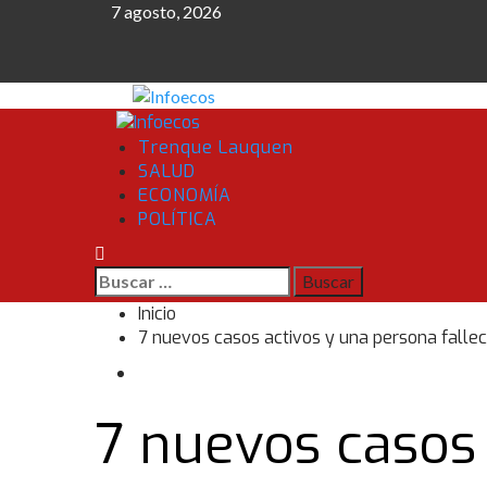
Saltar
7 agosto, 2026
al
contenido
Menú
primario
Trenque Lauquen
SALUD
ECONOMÍA
POLÍTICA
Buscar:
Inicio
7 nuevos casos activos y una persona falle
7 nuevos casos 