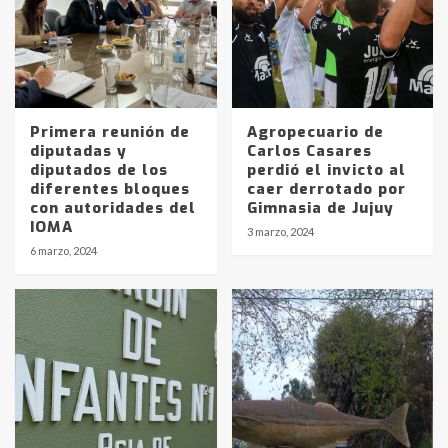
Primera reunión de
Agropecuario de
diputadas y
Carlos Casares
diputados de los
perdió el invicto al
diferentes bloques
caer derrotado por
Identidad de los adolescentes
con autoridades del
Gimnasia de Jujuy
pampeanos que fueron
IOMA
3 marzo, 2024
protagonistas del fatal accidente
6 marzo, 2024
en la mañana del lunes
3
Accidente en Ruta 5: falleció un
joven de Trenque Lauquen
4
Los precios de los combustibles en