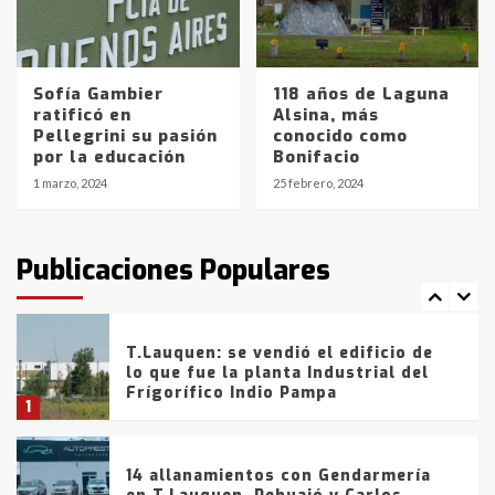
La Pampa, desde YPF hasta Axion
entre 857 a 1338 pesos
5
Sofía Gambier
118 años de Laguna
La Bolsa de Cereales de Bahía
ratificó en
Alsina, más
Blanca anticipa que Agosto vendrá
Pellegrini su pasión
conocido como
con lluvias y heladas, en gran parte
por la educación
Bonifacio
de la provincia
6
1 marzo, 2024
25 febrero, 2024
T.Lauquen: tres jóvenes que
intentaron evadir a la Policía
fueron detenidos por
Publicaciones Populares
comercialización de drogas en la
7
tarde del sábado
T.Lauquen: se vendió el edificio de
lo que fue la planta Industrial del
Frígorífico Indio Pampa
1
14 allanamientos con Gendarmería