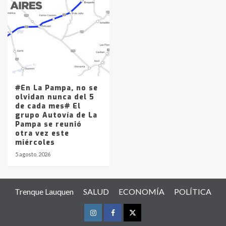
#En La Pampa, no se
olvidan nunca del 5
de cada mes# El
grupo Autovía de La
Pampa se reunió
otra vez este
miércoles
5 agosto, 2026
Trenque Lauquen
SALUD
ECONOMÍA
POLÍTICA
Instagram
Facebook
Twitter