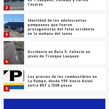
en T.Lauquen, Pehuajó y Carlos
Casares
2
Identidad de los adolescentes
pampeanos que fueron
protagonistas del fatal accidente
en la mañana del lunes
3
Accidente en Ruta 5: falleció un
joven de Trenque Lauquen
4
Los precios de los combustibles en
La Pampa, desde YPF hasta Axion
entre 857 a 1338 pesos
5
La Bolsa de Cereales de Bahía
Blanca anticipa que Agosto vendrá