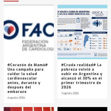
protagonistas del fatal accidente
en la mañana del lunes
3
Accidente en Ruta 5: falleció un
joven de Trenque Lauquen
4
Los precios de los combustibles en
La Pampa, desde YPF hasta Axion
entre 857 a 1338 pesos
5
#Corazón de Mamá#
#Cruda realidad# La
Una campaña para
pobreza volvió a
cuidar la salud
subir en Argentina y
cardiovascular
alcanzó el 30% en el
antes, durante y
primer trimestre de
después del
2026
embarazo
5 agosto, 2026
6 agosto, 2026