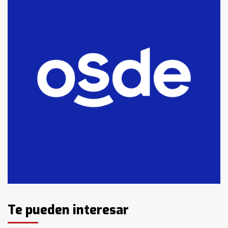
comercialización de drogas en la
7
tarde del sábado
T.Lauquen: se vendió el edificio de
lo que fue la planta Industrial del
Frígorífico Indio Pampa
1
14 allanamientos con Gendarmería
en T.Lauquen, Pehuajó y Carlos
Casares
2
Identidad de los adolescentes
pampeanos que fueron
protagonistas del fatal accidente
en la mañana del lunes
3
Te pueden interesar
Accidente en Ruta 5: falleció un
joven de Trenque Lauquen