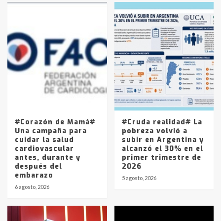
4
Los precios de los combustibles en
La Pampa, desde YPF hasta Axion
entre 857 a 1338 pesos
5
#Corazón de Mamá#
#Cruda realidad# La
Una campaña para
pobreza volvió a
cuidar la salud
subir en Argentina y
cardiovascular
alcanzó el 30% en el
antes, durante y
primer trimestre de
después del
2026
embarazo
5 agosto, 2026
6 agosto, 2026