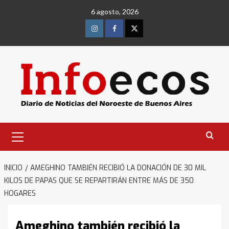
Saltar
6 agosto, 2026
al
contenido
Instagram
Facebook
Twitter
Menú
primario
INICIO
AMEGHINO TAMBIÉN RECIBIÓ LA DONACIÓN DE 30 MIL
KILOS DE PAPAS QUE SE REPARTIRÁN ENTRE MÁS DE 350
HOGARES
Ameghino también recibió la