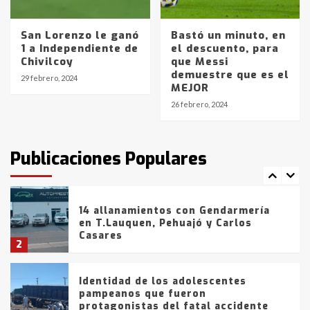
de la provincia
6
San Lorenzo le ganó
Bastó un minuto, en
T.Lauquen: tres jóvenes que
1 a Independiente de
el descuento, para
intentaron evadir a la Policía
Chivilcoy
que Messi
fueron detenidos por
demuestre que es el
29 febrero, 2024
comercialización de drogas en la
MEJOR
7
tarde del sábado
26 febrero, 2024
T.Lauquen: se vendió el edificio de
lo que fue la planta Industrial del
Publicaciones Populares
Frígorífico Indio Pampa
1
14 allanamientos con Gendarmería
en T.Lauquen, Pehuajó y Carlos
Casares
2
Identidad de los adolescentes
pampeanos que fueron
protagonistas del fatal accidente