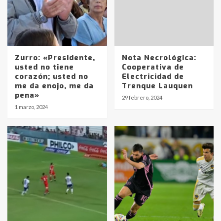
Identidad de los adolescentes
pampeanos que fueron
protagonistas del fatal accidente
Zurro: «Presidente,
Nota Necrológica:
en la mañana del lunes
3
usted no tiene
Cooperativa de
corazón; usted no
Electricidad de
me da enojo, me da
Trenque Lauquen
pena»
29 febrero, 2024
Accidente en Ruta 5: falleció un
1 marzo, 2024
joven de Trenque Lauquen
4
Los precios de los combustibles en
La Pampa, desde YPF hasta Axion
entre 857 a 1338 pesos
5
La Bolsa de Cereales de Bahía
Blanca anticipa que Agosto vendrá
con lluvias y heladas, en gran parte