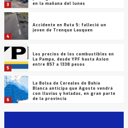
en la mañana del lunes
3
Accidente en Ruta 5: falleció un
joven de Trenque Lauquen
4
Los precios de los combustibles en
La Pampa, desde YPF hasta Axion
entre 857 a 1338 pesos
5
La Bolsa de Cereales de Bahía
Blanca anticipa que Agosto vendrá
con lluvias y heladas, en gran parte
de la provincia
6
T.Lauquen: tres jóvenes que
intentaron evadir a la Policía
fueron detenidos por