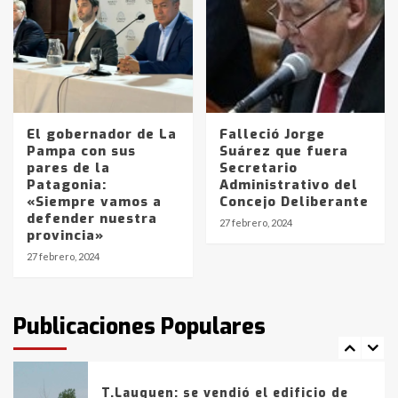
Accidente en Ruta 5: falleció un
joven de Trenque Lauquen
4
Los precios de los combustibles en
La Pampa, desde YPF hasta Axion
entre 857 a 1338 pesos
El gobernador de La
Falleció Jorge
5
Pampa con sus
Suárez que fuera
pares de la
Secretario
Patagonia:
Administrativo del
La Bolsa de Cereales de Bahía
«Siempre vamos a
Concejo Deliberante
Blanca anticipa que Agosto vendrá
defender nuestra
con lluvias y heladas, en gran parte
27 febrero, 2024
provincia»
de la provincia
6
27 febrero, 2024
T.Lauquen: tres jóvenes que
intentaron evadir a la Policía
fueron detenidos por
Publicaciones Populares
comercialización de drogas en la
7
tarde del sábado
T.Lauquen: se vendió el edificio de