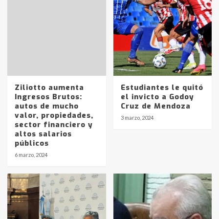
Ziliotto aumenta
Estudiantes le quitó
Ingresos Brutos:
el invicto a Godoy
autos de mucho
Cruz de Mendoza
valor, propiedades,
3 marzo, 2024
sector financiero y
altos salarios
públicos
6 marzo, 2024
Identidad de los adolescentes
pampeanos que fueron
protagonistas del fatal accidente
en la mañana del lunes
3