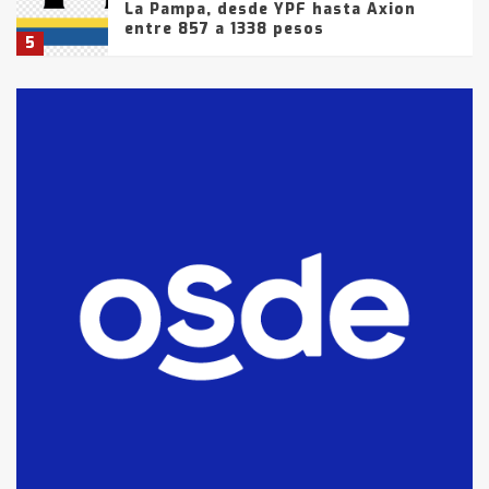
La Pampa, desde YPF hasta Axion
entre 857 a 1338 pesos
5
La Bolsa de Cereales de Bahía
Blanca anticipa que Agosto vendrá
con lluvias y heladas, en gran parte
de la provincia
6
T.Lauquen: tres jóvenes que
intentaron evadir a la Policía
fueron detenidos por
comercialización de drogas en la
7
tarde del sábado
T.Lauquen: se vendió el edificio de
lo que fue la planta Industrial del
Frígorífico Indio Pampa
1
14 allanamientos con Gendarmería