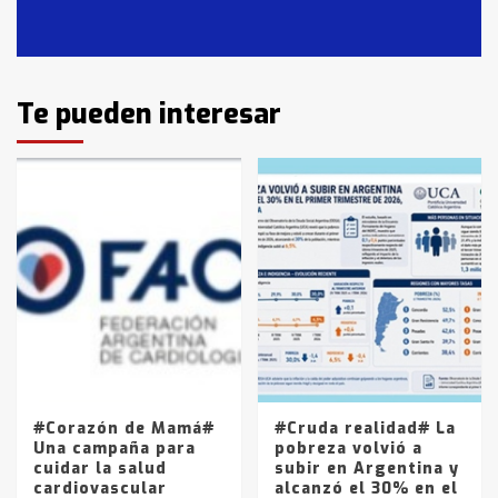
en T.Lauquen, Pehuajó y Carlos
Casares
2
Identidad de los adolescentes
Te pueden interesar
pampeanos que fueron
protagonistas del fatal accidente
en la mañana del lunes
3
Accidente en Ruta 5: falleció un
joven de Trenque Lauquen
4
Los precios de los combustibles en
La Pampa, desde YPF hasta Axion
entre 857 a 1338 pesos
5
#Corazón de Mamá#
#Cruda realidad# La
Una campaña para
pobreza volvió a
cuidar la salud
subir en Argentina y
cardiovascular
alcanzó el 30% en el