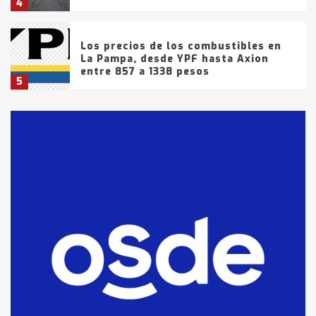
4
Los precios de los combustibles en
La Pampa, desde YPF hasta Axion
entre 857 a 1338 pesos
5
La Bolsa de Cereales de Bahía
Blanca anticipa que Agosto vendrá
con lluvias y heladas, en gran parte
de la provincia
6
T.Lauquen: tres jóvenes que
intentaron evadir a la Policía
fueron detenidos por
comercialización de drogas en la
7
tarde del sábado
T.Lauquen: se vendió el edificio de
lo que fue la planta Industrial del
Frígorífico Indio Pampa