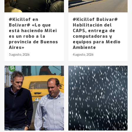
#Kicillof en
#Kicillof Bolívar#
Bolívar# «Lo que
Habilitación del
está haciendo Milei
CAPS, entrega de
es un robo a la
computadoras y
provincia de Buenos
equipos para Medio
Aires»
Ambiente
5 agosto, 2026
4 agosto, 2026
Identidad de los adolescentes
pampeanos que fueron
protagonistas del fatal accidente
en la mañana del lunes
3
Accidente en Ruta 5: falleció un
joven de Trenque Lauquen
4