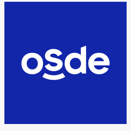
La Bolsa de Cereales de Bahía
Blanca anticipa que Agosto vendrá
con lluvias y heladas, en gran parte
de la provincia
6
T.Lauquen: tres jóvenes que
intentaron evadir a la Policía
fueron detenidos por
comercialización de drogas en la
7
tarde del sábado
T.Lauquen: se vendió el edificio de
lo que fue la planta Industrial del
Frígorífico Indio Pampa
1
14 allanamientos con Gendarmería
en T.Lauquen, Pehuajó y Carlos
Casares
2