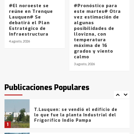
#El noroeste se
#Pronóstico para
Los precios de los combustibles en
reúne en Trenque
este martes# Otra
La Pampa, desde YPF hasta Axion
Lauquen# Se
vez estimación de
entre 857 a 1338 pesos
debatirá el Plan
algunas
5
Estratégico de
posibilidades de
Infraestructura
llovizna, con
temperatura
La Bolsa de Cereales de Bahía
4 agosto, 2026
máxima de 16
Blanca anticipa que Agosto vendrá
grados y viento
con lluvias y heladas, en gran parte
calmo
de la provincia
6
3 agosto, 2026
T.Lauquen: tres jóvenes que
intentaron evadir a la Policía
fueron detenidos por
Publicaciones Populares
comercialización de drogas en la
7
tarde del sábado
T.Lauquen: se vendió el edificio de
lo que fue la planta Industrial del
Frígorífico Indio Pampa
1