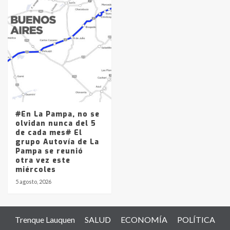
#En La Pampa, no se
olvidan nunca del 5
de cada mes# El
grupo Autovía de La
Pampa se reunió
otra vez este
miércoles
5 agosto, 2026
Trenque Lauquen
SALUD
ECONOMÍA
POLÍTICA