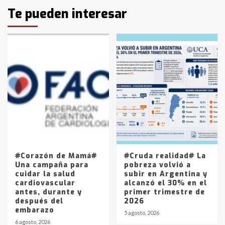
Identidad de los adolescentes
Te pueden interesar
pampeanos que fueron
protagonistas del fatal accidente
en la mañana del lunes
3
Accidente en Ruta 5: falleció un
joven de Trenque Lauquen
4
Los precios de los combustibles en
La Pampa, desde YPF hasta Axion
entre 857 a 1338 pesos
5
#Corazón de Mamá#
#Cruda realidad# La
Una campaña para
pobreza volvió a
cuidar la salud
subir en Argentina y
cardiovascular
alcanzó el 30% en el
antes, durante y
primer trimestre de
después del
2026
embarazo
5 agosto, 2026
6 agosto, 2026