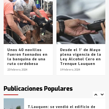
Accidente en Ruta 5: falleció un
joven de Trenque Lauquen
4
Los precios de los combustibles en
La Pampa, desde YPF hasta Axion
entre 857 a 1338 pesos
5
Unos 40 novillos
Desde el 1° de Mayo
La Bolsa de Cereales de Bahía
fueron faenados en
plena vigencia de la
Blanca anticipa que Agosto vendrá
la banquina de una
Ley Alcohol Cero en
con lluvias y heladas, en gran parte
ruta cordobesa
Trenque Lauquen
de la provincia
6
23 febrero, 2024
19 febrero, 2024
T.Lauquen: tres jóvenes que
intentaron evadir a la Policía
fueron detenidos por
Publicaciones Populares
comercialización de drogas en la
7
tarde del sábado
T.Lauquen: se vendió el edificio de