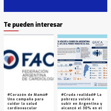
en T.Lauquen, Pehuajó y Carlos
Casares
2
Identidad de los adolescentes
Te pueden interesar
pampeanos que fueron
protagonistas del fatal accidente
en la mañana del lunes
3
Accidente en Ruta 5: falleció un
joven de Trenque Lauquen
4
Los precios de los combustibles en
La Pampa, desde YPF hasta Axion
entre 857 a 1338 pesos
5
#Corazón de Mamá#
#Cruda realidad# La
Una campaña para
pobreza volvió a
cuidar la salud
subir en Argentina y
cardiovascular
alcanzó el 30% en el