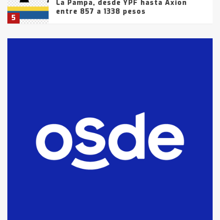
La Pampa, desde YPF hasta Axion
entre 857 a 1338 pesos
5
La Bolsa de Cereales de Bahía
Blanca anticipa que Agosto vendrá
con lluvias y heladas, en gran parte
de la provincia
6
T.Lauquen: tres jóvenes que
intentaron evadir a la Policía
fueron detenidos por
comercialización de drogas en la
7
tarde del sábado
T.Lauquen: se vendió el edificio de
lo que fue la planta Industrial del
Frígorífico Indio Pampa
1
14 allanamientos con Gendarmería