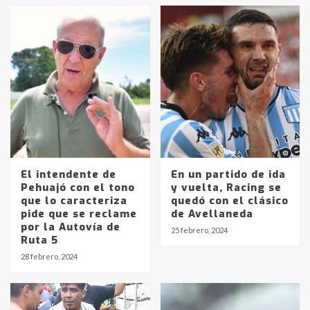
El intendente de
En un partido de ida
Pehuajó con el tono
y vuelta, Racing se
que lo caracteriza
quedó con el clásico
pide que se reclame
de Avellaneda
Identidad de los adolescentes
por la Autovía de
25 febrero, 2024
pampeanos que fueron
Ruta 5
protagonistas del fatal accidente
28 febrero, 2024
en la mañana del lunes
3