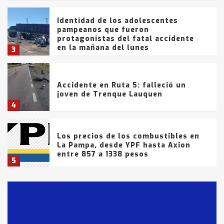
Identidad de los adolescentes
pampeanos que fueron
protagonistas del fatal accidente
en la mañana del lunes
3
Accidente en Ruta 5: falleció un
joven de Trenque Lauquen
4
Los precios de los combustibles en
La Pampa, desde YPF hasta Axion
entre 857 a 1338 pesos
5
La Bolsa de Cereales de Bahía
Blanca anticipa que Agosto vendrá
con lluvias y heladas, en gran parte
de la provincia
6