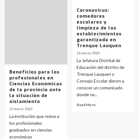
Coronavirus:
comedores
escolares y
limpieza de los
establecimientos
garantizada en
Trenque Lauquen
Identidad de los adolescentes
16 marzo, 2020
pampeanos que fueron
La Jefatura Distrital de
protagonistas del fatal accidente
en la mañana del lunes
Educación del distrito de
3
Beneficios para los
Trenque Lauquen y
profesionales en
Consejo Escolar dieron a
Ciencias Económicas
conocer un comunicado
de la provincia ante
Accidente en Ruta 5: falleció un
donde se...
joven de Trenque Lauquen
la situación de
aislamiento
4
Read More
27 marzo, 2020
La institución que reúne a
Los precios de los combustibles en
los profesionales
La Pampa, desde YPF hasta Axion
graduados en ciencias
entre 857 a 1338 pesos
5
económicas