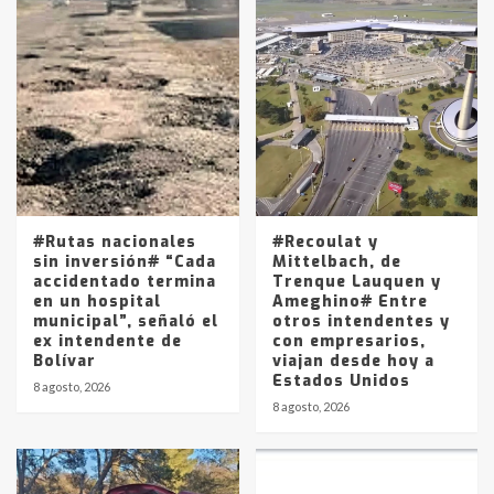
Accidente en Ruta 5: falleció un
joven de Trenque Lauquen
4
Los precios de los combustibles en
La Pampa, desde YPF hasta Axion
entre 857 a 1338 pesos
5
#Rutas nacionales
#Recoulat y
sin inversión# “Cada
Mittelbach, de
accidentado termina
Trenque Lauquen y
en un hospital
Ameghino# Entre
municipal”, señaló el
otros intendentes y
ex intendente de
con empresarios,
Bolívar
viajan desde hoy a
Estados Unidos
8 agosto, 2026
8 agosto, 2026