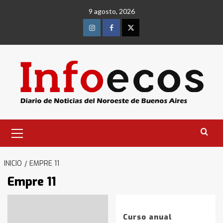
Saltar
9 agosto, 2026
al
contenido
Instagram
Facebook
Twitter
Menú
primario
INICIO
EMPRE 11
Empre 11
Curso anual