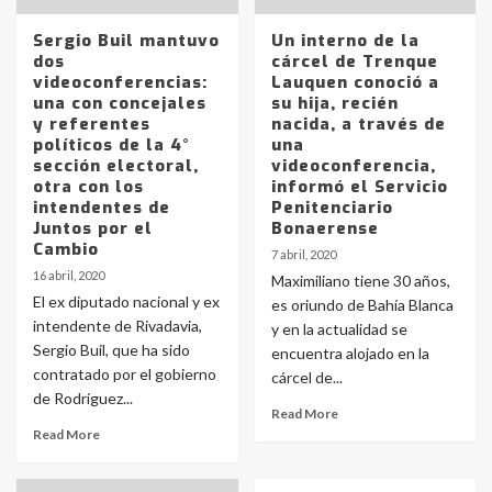
Sergio Buil mantuvo
Un interno de la
dos
cárcel de Trenque
videoconferencias:
Lauquen conoció a
una con concejales
su hija, recién
y referentes
nacida, a través de
políticos de la 4°
una
sección electoral,
videoconferencia,
otra con los
informó el Servicio
intendentes de
Penitenciario
Juntos por el
Bonaerense
Cambio
7 abril, 2020
16 abril, 2020
Maximiliano tiene 30 años,
El ex diputado nacional y ex
es oriundo de Bahía Blanca
intendente de Rivadavia,
y en la actualidad se
Sergio Buil, que ha sido
encuentra alojado en la
contratado por el gobierno
cárcel de...
de Rodríguez...
Read More
Read More