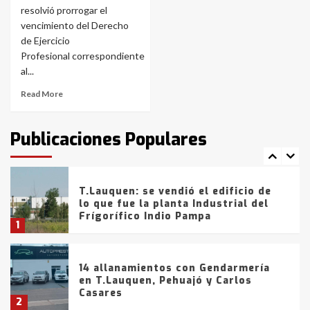
resolvió prorrogar el
vencimiento del Derecho
La Bolsa de Cereales de Bahía
de Ejercicio
Blanca anticipa que Agosto vendrá
con lluvias y heladas, en gran parte
Profesional correspondiente
de la provincia
6
al...
Read More
T.Lauquen: tres jóvenes que
intentaron evadir a la Policía
fueron detenidos por
Publicaciones Populares
comercialización de drogas en la
7
tarde del sábado
T.Lauquen: se vendió el edificio de
lo que fue la planta Industrial del
Frígorífico Indio Pampa
1
14 allanamientos con Gendarmería
en T.Lauquen, Pehuajó y Carlos
Casares
2