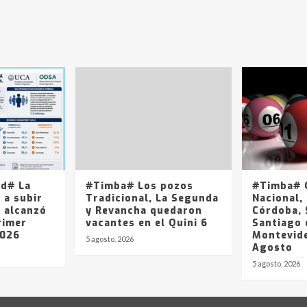
ad# La
#Timba# Los pozos
#Timba# Q
 a subir
Tradicional, La Segunda
Nacional, 
y alcanzó
y Revancha quedaron
Córdoba, 
rimer
vacantes en el Quini 6
Santiago 
2026
Montevide
5 agosto, 2026
Agosto
5 agosto, 2026