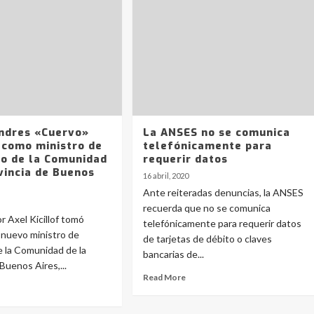
ndres «Cuervo»
La ANSES no se comunica
 como ministro de
telefónicamente para
lo de la Comunidad
requerir datos
vincia de Buenos
16 abril, 2020
Ante reiteradas denuncias, la ANSES
recuerda que no se comunica
r Axel Kicillof tomó
telefónicamente para requerir datos
 nuevo ministro de
de tarjetas de débito o claves
e la Comunidad de la
bancarias de...
Buenos Aires,...
Read More