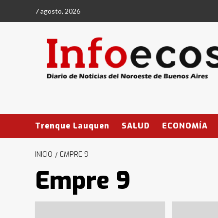
Saltar
7 agosto, 2026
al
contenido
Trenque Lauquen
SALUD
ECONOMÍA
INICIO
EMPRE 9
Empre 9