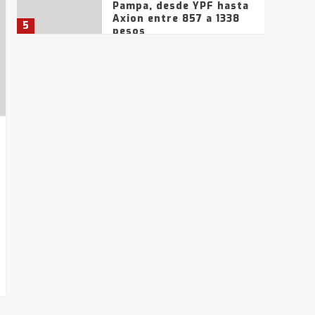
Pampa, desde YPF hasta
Axion entre 857 a 1338
5
pesos
La Bolsa de Cereales de
Bahía Blanca anticipa
que Agosto vendrá con
lluvias y heladas, en
6
gran parte de la
provincia
T.Lauquen: tres jóvenes
que intentaron evadir a
la Policía fueron
detenidos por
7
comercialización de
drogas en la tarde del
sábado
T.Lauquen: se vendió el
edificio de lo que fue la
planta Industrial del
Frígorífico Indio Pampa
1
14 allanamientos con
Gendarmería en