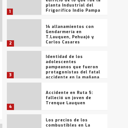
edificio de lo que fue la
planta Industrial del
Frígorífico Indio Pampa
1
14 allanamientos con
Gendarmería en
T.Lauquen, Pehuajó y
Carlos Casares
2
Identidad de los
adolescentes
pampeanos que fueron
protagonistas del fatal
3
accidente en la mañana
del lunes
Accidente en Ruta 5:
falleció un joven de
Trenque Lauquen
4
Los precios de los
combustibles en La