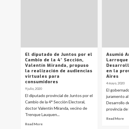
El diputado de Juntos por el
Asumió A
Cambio de la 4° Sección,
Larroque
Valentín Miranda, propuso
Desarrol
la realización de audiencias
en la pro
virtuales para
Aires
consumidores
4 mayo, 2020
9 julio, 2020
El gobernado
El diputado provincial de Juntos por el
juramento al
Cambio de la 4° Sección Electoral,
Desarrollo d
doctor Valentín Miranda, vecino de
provincia de 
Trenque Lauquen...
Read More
Read More