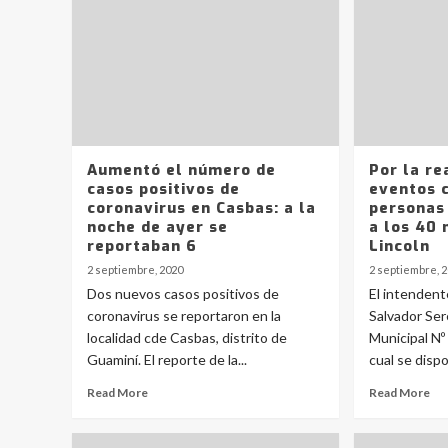
Aumentó el número de
Por la re
casos positivos de
eventos 
coronavirus en Casbas: a la
personas
noche de ayer se
a los 40 
reportaban 6
Lincoln
2 septiembre, 2020
2 septiembre, 
Dos nuevos casos positivos de
El intendent
coronavirus se reportaron en la
Salvador Ser
localidad cde Casbas, distrito de
Municipal Nº
Guaminí. El reporte de la...
cual se dispo
Read More
Read More