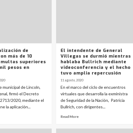
alización de
El intendente de General
con más de 10
Villegas se durmió mientras
 multas superiores
hablaba Bullrich mediante
mil pesos en
videoconferencia y el hecho
tuvo amplia repercusión
2020
11 agosto, 2020
e municipal de Lincoln,
En el marco del ciclo de encuentros
enal, firmó el Decreto
virtuales que desarrolla la exministra
 2713/2020, mediante el
de Seguridad de la Nación, Patricia
ne la aplicación...
Bullrich, con dirigentes...
Read More