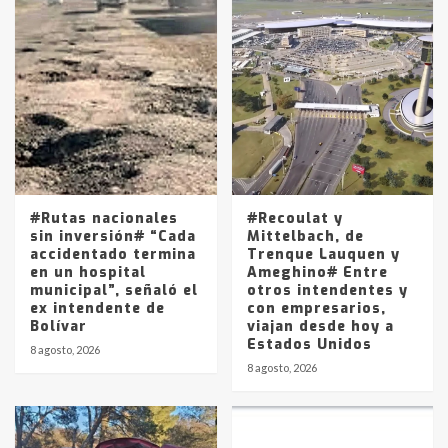
Accidente en Ruta 5: falleció un
joven de Trenque Lauquen
4
Los precios de los combustibles en
La Pampa, desde YPF hasta Axion
entre 857 a 1338 pesos
5
#Rutas nacionales
#Recoulat y
sin inversión# “Cada
Mittelbach, de
accidentado termina
Trenque Lauquen y
en un hospital
Ameghino# Entre
municipal”, señaló el
otros intendentes y
ex intendente de
con empresarios,
Bolívar
viajan desde hoy a
Estados Unidos
8 agosto, 2026
8 agosto, 2026