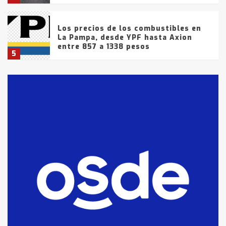
Los precios de los combustibles en
La Pampa, desde YPF hasta Axion
entre 857 a 1338 pesos
5
La Bolsa de Cereales de Bahía
Blanca anticipa que Agosto vendrá
con lluvias y heladas, en gran parte
de la provincia
6
T.Lauquen: tres jóvenes que
intentaron evadir a la Policía
fueron detenidos por
comercialización de drogas en la
7
tarde del sábado
T.Lauquen: se vendió el edificio de
lo que fue la planta Industrial del
Frígorífico Indio Pampa
1