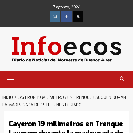
Saltar
7 agosto, 2026
al
contenido
Instagram
Facebook
Twitter
Menú
primario
INICIO
CAYERON 19 MILÍMETROS EN TRENQUE LAUQUEN DURANTE
LA MADRUGADA DE ESTE LUNES FERIADO
Cayeron 19 milímetros en Trenque