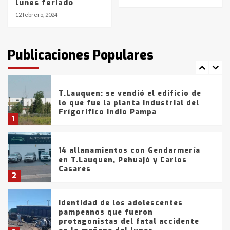
lunes feriado
de la provincia
6
12 febrero, 2024
T.Lauquen: tres jóvenes que
intentaron evadir a la Policía
fueron detenidos por
Publicaciones Populares
comercialización de drogas en la
7
tarde del sábado
T.Lauquen: se vendió el edificio de
lo que fue la planta Industrial del
Frígorífico Indio Pampa
1
14 allanamientos con Gendarmería
en T.Lauquen, Pehuajó y Carlos
Casares
2
Identidad de los adolescentes
pampeanos que fueron
protagonistas del fatal accidente