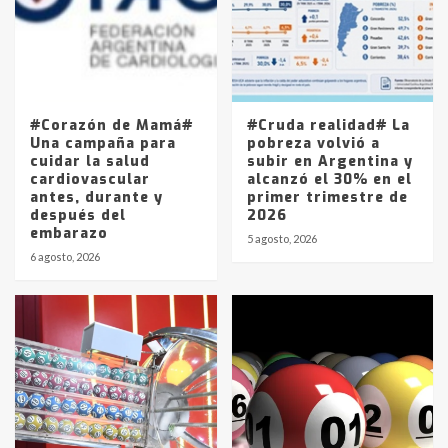
Los precios de los combustibles en
La Pampa, desde YPF hasta Axion
entre 857 a 1338 pesos
5
#Corazón de Mamá#
#Cruda realidad# La
Una campaña para
pobreza volvió a
cuidar la salud
subir en Argentina y
cardiovascular
alcanzó el 30% en el
antes, durante y
primer trimestre de
después del
2026
embarazo
5 agosto, 2026
6 agosto, 2026