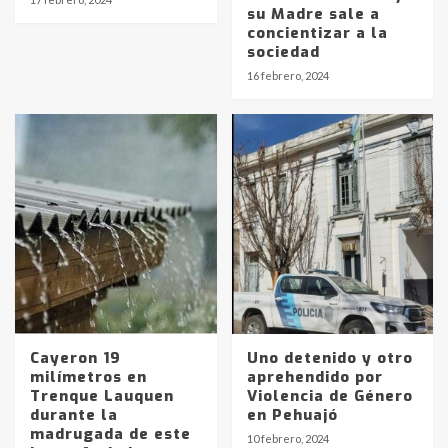
su Madre sale a
concientizar a la
sociedad
Identidad de los adolescentes
16 febrero, 2024
pampeanos que fueron
protagonistas del fatal accidente
en la mañana del lunes
3
Accidente en Ruta 5: falleció un
joven de Trenque Lauquen
4
Los precios de los combustibles en
La Pampa, desde YPF hasta Axion
entre 857 a 1338 pesos
5
Cayeron 19
Uno detenido y otro
milímetros en
aprehendido por
Trenque Lauquen
Violencia de Género
La Bolsa de Cereales de Bahía
durante la
en Pehuajó
Blanca anticipa que Agosto vendrá
madrugada de este
con lluvias y heladas, en gran parte
10 febrero, 2024