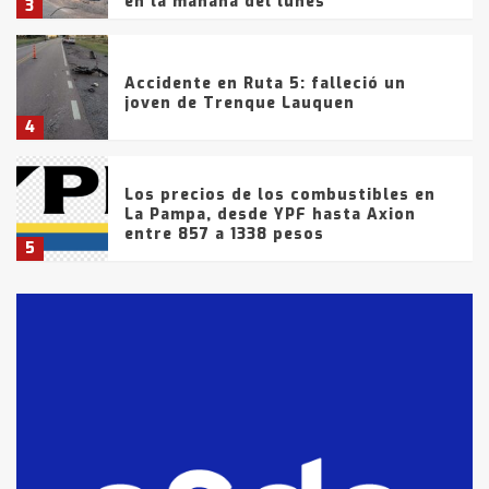
en la mañana del lunes
3
Accidente en Ruta 5: falleció un
joven de Trenque Lauquen
4
Los precios de los combustibles en
La Pampa, desde YPF hasta Axion
entre 857 a 1338 pesos
5
La Bolsa de Cereales de Bahía
Blanca anticipa que Agosto vendrá
con lluvias y heladas, en gran parte
de la provincia
6
T.Lauquen: tres jóvenes que
intentaron evadir a la Policía
fueron detenidos por
comercialización de drogas en la