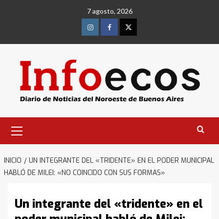
Saltar
7 agosto, 2026
al
contenido
Instagram
Facebook
Twitter
Menú
primario
INICIO
UN INTEGRANTE DEL «TRIDENTE» EN EL PODER MUNICIPAL
HABLÓ DE MILEI: «NO COINCIDO CON SUS FORMAS»
Un integrante del «tridente» en el