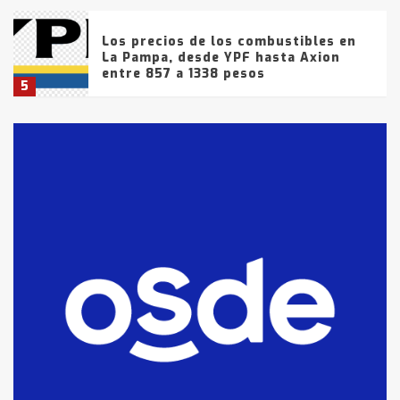
Los precios de los combustibles en
La Pampa, desde YPF hasta Axion
entre 857 a 1338 pesos
5
La Bolsa de Cereales de Bahía
Blanca anticipa que Agosto vendrá
con lluvias y heladas, en gran parte
de la provincia
6
T.Lauquen: tres jóvenes que
intentaron evadir a la Policía
fueron detenidos por
comercialización de drogas en la
7
tarde del sábado
T.Lauquen: se vendió el edificio de
lo que fue la planta Industrial del
Frígorífico Indio Pampa
1