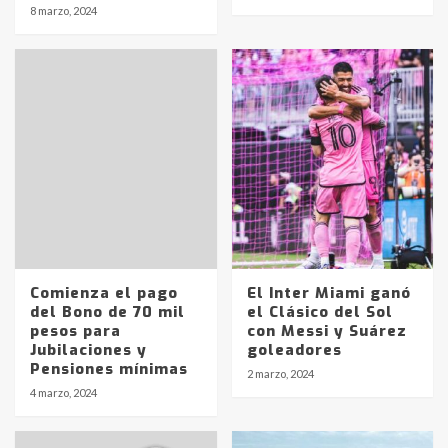
8 marzo, 2024
Comienza el pago
El Inter Miami ganó
del Bono de 70 mil
el Clásico del Sol
pesos para
con Messi y Suárez
Jubilaciones y
goleadores
Pensiones mínimas
2 marzo, 2024
Identidad de los adolescentes
4 marzo, 2024
pampeanos que fueron
protagonistas del fatal accidente
en la mañana del lunes
3