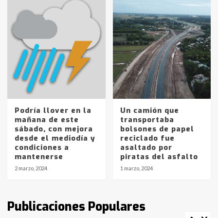
Accidente en Ruta 5: falleció un
joven de Trenque Lauquen
4
Los precios de los combustibles en
La Pampa, desde YPF hasta Axion
entre 857 a 1338 pesos
5
Podría llover en la
Un camión que
mañana de este
transportaba
sábado, con mejora
bolsones de papel
La Bolsa de Cereales de Bahía
desde el mediodía y
reciclado fue
Blanca anticipa que Agosto vendrá
condiciones a
asaltado por
con lluvias y heladas, en gran parte
mantenerse
piratas del asfalto
de la provincia
6
2 marzo, 2024
1 marzo, 2024
T.Lauquen: tres jóvenes que
intentaron evadir a la Policía
fueron detenidos por
Publicaciones Populares
comercialización de drogas en la
7
tarde del sábado