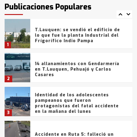
fueron detenidos por
Publicaciones Populares
comercialización de drogas en la
7
tarde del sábado
T.Lauquen: se vendió el edificio de
lo que fue la planta Industrial del
Frígorífico Indio Pampa
1
14 allanamientos con Gendarmería
en T.Lauquen, Pehuajó y Carlos
Casares
2
Identidad de los adolescentes
pampeanos que fueron
protagonistas del fatal accidente
en la mañana del lunes
3
Accidente en Ruta 5: falleció un