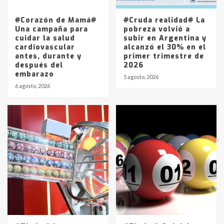
entre 857 a 1338 pesos
5
#Corazón de Mamá#
#Cruda realidad# La
Una campaña para
pobreza volvió a
cuidar la salud
subir en Argentina y
cardiovascular
alcanzó el 30% en el
antes, durante y
primer trimestre de
después del
2026
embarazo
5 agosto, 2026
6 agosto, 2026