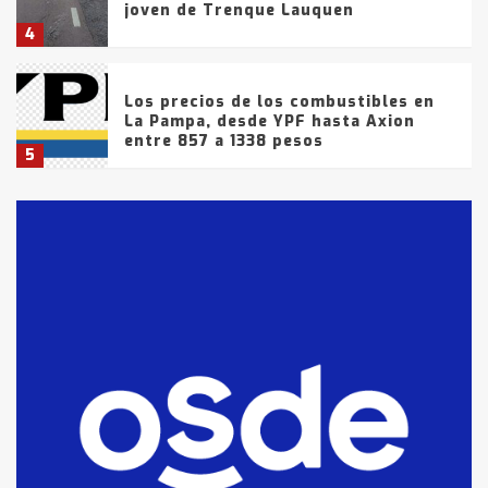
joven de Trenque Lauquen
4
Los precios de los combustibles en
La Pampa, desde YPF hasta Axion
entre 857 a 1338 pesos
5
La Bolsa de Cereales de Bahía
Blanca anticipa que Agosto vendrá
con lluvias y heladas, en gran parte
de la provincia
6
T.Lauquen: tres jóvenes que
intentaron evadir a la Policía
fueron detenidos por
comercialización de drogas en la
7
tarde del sábado
T.Lauquen: se vendió el edificio de
lo que fue la planta Industrial del