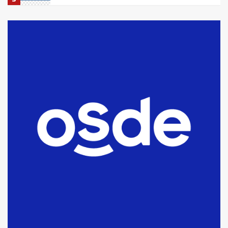
La Bolsa de Cereales de Bahía
Blanca anticipa que Agosto vendrá
con lluvias y heladas, en gran parte
de la provincia
6
T.Lauquen: tres jóvenes que
intentaron evadir a la Policía
fueron detenidos por
comercialización de drogas en la
7
tarde del sábado
T.Lauquen: se vendió el edificio de
lo que fue la planta Industrial del
Frígorífico Indio Pampa
1
14 allanamientos con Gendarmería
en T.Lauquen, Pehuajó y Carlos
Casares
2