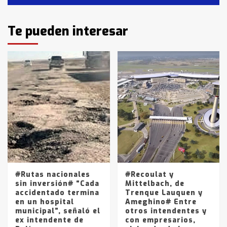
Identidad de los adolescentes
Te pueden interesar
pampeanos que fueron
protagonistas del fatal accidente
en la mañana del lunes
3
Accidente en Ruta 5: falleció un
joven de Trenque Lauquen
4
Los precios de los combustibles en
La Pampa, desde YPF hasta Axion
entre 857 a 1338 pesos
5
#Rutas nacionales
#Recoulat y
sin inversión# “Cada
Mittelbach, de
accidentado termina
Trenque Lauquen y
en un hospital
Ameghino# Entre
municipal”, señaló el
otros intendentes y
ex intendente de
con empresarios,