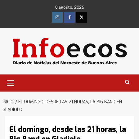
Saltar
8 agosto, 2026
al
contenido
Instagram
Facebook
Twitter
Menú
primario
INICIO
EL DOMINGO, DESDE LAS 21 HORAS, LA BIG BAND EN
GLADIOLO
El domingo, desde las 21 horas, la