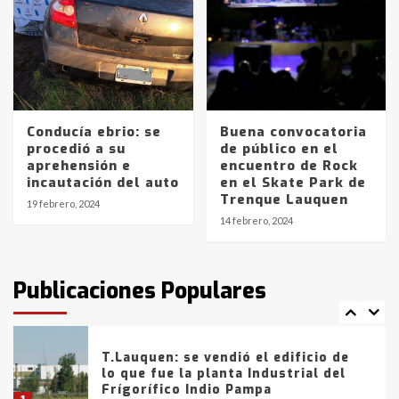
4
Los precios de los combustibles en
La Pampa, desde YPF hasta Axion
entre 857 a 1338 pesos
5
Conducía ebrio: se
Buena convocatoria
procedió a su
de público en el
La Bolsa de Cereales de Bahía
aprehensión e
encuentro de Rock
Blanca anticipa que Agosto vendrá
incautación del auto
en el Skate Park de
con lluvias y heladas, en gran parte
Trenque Lauquen
de la provincia
6
19 febrero, 2024
14 febrero, 2024
T.Lauquen: tres jóvenes que
intentaron evadir a la Policía
fueron detenidos por
Publicaciones Populares
comercialización de drogas en la
7
tarde del sábado
T.Lauquen: se vendió el edificio de
lo que fue la planta Industrial del
Frígorífico Indio Pampa