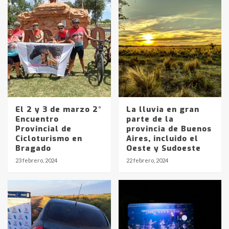
El 2 y 3 de marzo 2°
La lluvia en gran
Encuentro
parte de la
Provincial de
provincia de Buenos
Cicloturismo en
Aires, incluido el
Identidad de los adolescentes
Bragado
Oeste y Sudoeste
pampeanos que fueron
23 febrero, 2024
22 febrero, 2024
protagonistas del fatal accidente
en la mañana del lunes
3
Accidente en Ruta 5: falleció un
joven de Trenque Lauquen