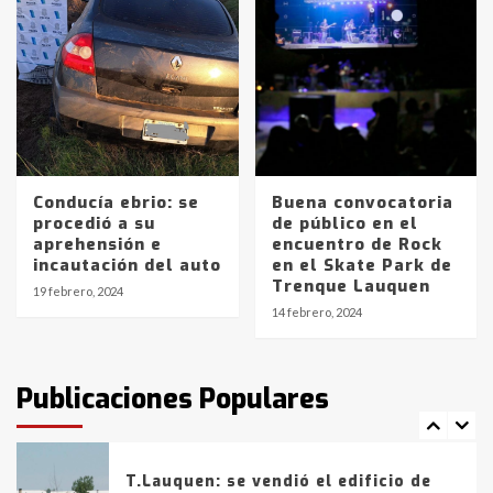
Accidente en Ruta 5: falleció un
joven de Trenque Lauquen
4
Los precios de los combustibles en
La Pampa, desde YPF hasta Axion
entre 857 a 1338 pesos
5
Conducía ebrio: se
Buena convocatoria
procedió a su
de público en el
La Bolsa de Cereales de Bahía
aprehensión e
encuentro de Rock
Blanca anticipa que Agosto vendrá
incautación del auto
en el Skate Park de
con lluvias y heladas, en gran parte
Trenque Lauquen
de la provincia
6
19 febrero, 2024
14 febrero, 2024
T.Lauquen: tres jóvenes que
intentaron evadir a la Policía
fueron detenidos por
Publicaciones Populares
comercialización de drogas en la
7
tarde del sábado
T.Lauquen: se vendió el edificio de