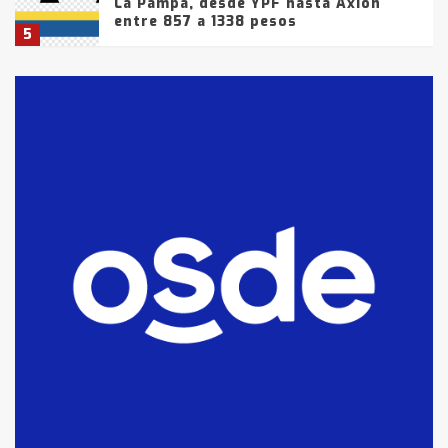
La Pampa, desde YPF hasta Axion
entre 857 a 1338 pesos
5
La Bolsa de Cereales de Bahía
Blanca anticipa que Agosto vendrá
con lluvias y heladas, en gran parte
de la provincia
6
T.Lauquen: tres jóvenes que
intentaron evadir a la Policía
fueron detenidos por
comercialización de drogas en la
7
tarde del sábado
T.Lauquen: se vendió el edificio de
lo que fue la planta Industrial del
Frígorífico Indio Pampa
1
14 allanamientos con Gendarmería
en T.Lauquen, Pehuajó y Carlos