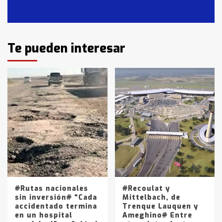
Casares
2
Identidad de los adolescentes
Te pueden interesar
pampeanos que fueron
protagonistas del fatal accidente
en la mañana del lunes
3
Accidente en Ruta 5: falleció un
joven de Trenque Lauquen
4
Los precios de los combustibles en
La Pampa, desde YPF hasta Axion
entre 857 a 1338 pesos
5
#Rutas nacionales
#Recoulat y
sin inversión# “Cada
Mittelbach, de
accidentado termina
Trenque Lauquen y
en un hospital
Ameghino# Entre