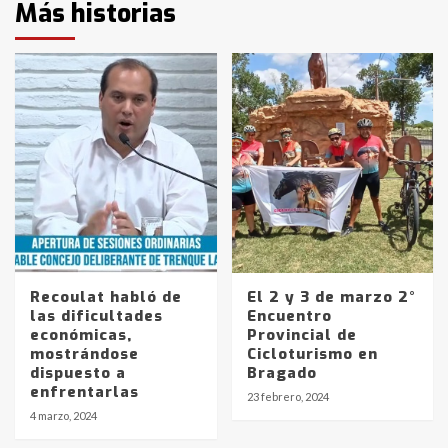
Más historias
Recoulat habló de
El 2 y 3 de marzo 2°
las dificultades
Encuentro
económicas,
Provincial de
mostrándose
Cicloturismo en
dispuesto a
Bragado
enfrentarlas
23 febrero, 2024
4 marzo, 2024