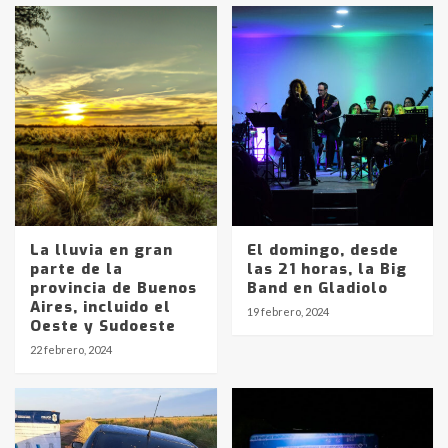
La lluvia en gran
El domingo, desde
parte de la
las 21 horas, la Big
provincia de Buenos
Band en Gladiolo
Aires, incluido el
19 febrero, 2024
Identidad de los adolescentes
Oeste y Sudoeste
pampeanos que fueron
22 febrero, 2024
protagonistas del fatal accidente
en la mañana del lunes
3