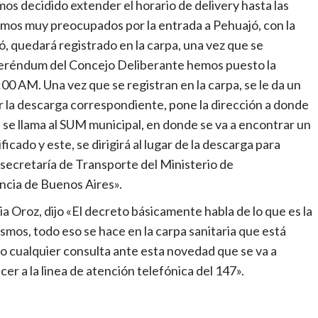
os decidido extender el horario de delivery hasta las
mos muy preocupados por la entrada a Pehuajó, con la
ó, quedará registrado en la carpa, una vez que se
eferéndum del Concejo Deliberante hemos puesto la
00 AM. Una vez que se registran en la carpa, se le da un
zar la descarga correspondiente, pone la dirección a donde
, se llama al SUM municipal, en donde se va a encontrar un
ficado y este, se dirigirá al lugar de la descarga para
bsecretaría de Transporte del Ministerio de
incia de Buenos Aires».
ia Oroz, dijo «El decreto básicamente habla de lo que es la
smos, todo eso se hace en la carpa sanitaria que está
o cualquier consulta ante esta novedad que se va a
cer a la linea de atención telefónica del 147».