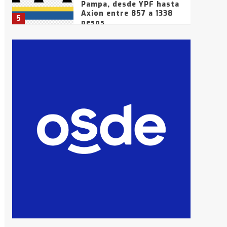
Pampa, desde YPF hasta
Axion entre 857 a 1338
5
pesos
La Bolsa de Cereales de
Bahía Blanca anticipa
que Agosto vendrá con
lluvias y heladas, en
6
gran parte de la
provincia
T.Lauquen: tres jóvenes
que intentaron evadir a
la Policía fueron
detenidos por
7
comercialización de
drogas en la tarde del
sábado
T.Lauquen: se vendió el
edificio de lo que fue la
planta Industrial del
Frígorífico Indio Pampa
1
14 allanamientos con
Gendarmería en