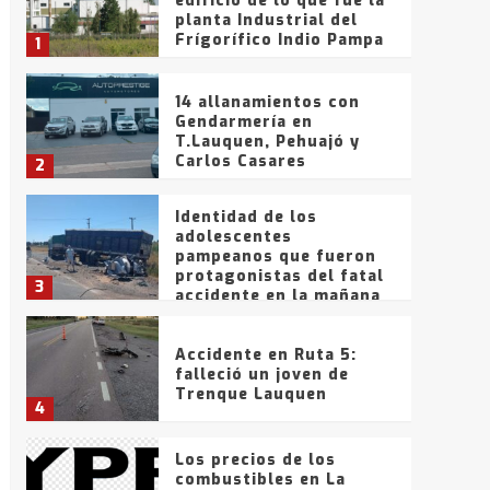
edificio de lo que fue la
planta Industrial del
Frígorífico Indio Pampa
1
14 allanamientos con
Gendarmería en
T.Lauquen, Pehuajó y
Carlos Casares
2
Identidad de los
adolescentes
pampeanos que fueron
protagonistas del fatal
3
accidente en la mañana
del lunes
Accidente en Ruta 5:
falleció un joven de
Trenque Lauquen
4
Los precios de los
combustibles en La