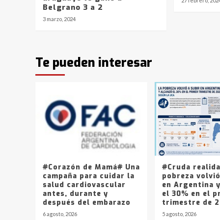
27 febrero, 202
Belgrano 3 a 2
3 marzo, 2024
Te pueden interesar
#Corazón de Mamá# Una
#Cruda realid
campaña para cuidar la
pobreza volvió
salud cardiovascular
en Argentina 
antes, durante y
el 30% en el p
después del embarazo
trimestre de 
6 agosto, 2026
5 agosto, 2026