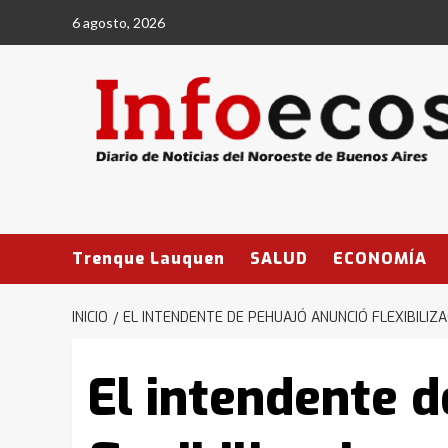
Saltar
6 agosto, 2026
al
contenido
Trenque Lauquen
SALUD
ECONOMÍA
INICIO
EL INTENDENTE DE PEHUAJÓ ANUNCIÓ FLEXIBILIZA
El intendente 