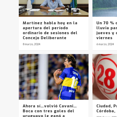
Martínez habla hoy en la
Un 70 % d
apertura del período
lluvia pa
ordinario de sesiones del
jueves y 
Concejo Deliberante
viernes
8 marzo, 2024
6 marzo, 2024
Ahora sí…volvió Cavani…
Ciudad, P
Boca con tres goles del
Córdoba, 
uruguayo le ganó a