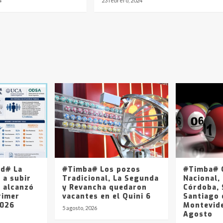
4
23 febrero, 2024
ad# La
#Timba# Los pozos
#Timba# Q
 a subir
Tradicional, La Segunda
Nacional, 
y alcanzó
y Revancha quedaron
Córdoba, 
rimer
vacantes en el Quini 6
Santiago 
2026
Montevide
5 agosto, 2026
Agosto