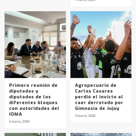
Primera reunión de
Agropecuario de
diputadas y
Carlos Casares
diputados de los
perdió el invicto al
diferentes bloques
caer derrotado por
Identidad de los adolescentes
con autoridades del
Gimnasia de Jujuy
pampeanos que fueron
IOMA
3 marzo, 2024
protagonistas del fatal accidente
6 marzo, 2024
en la mañana del lunes
3