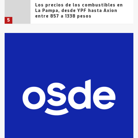
Los precios de los combustibles en
La Pampa, desde YPF hasta Axion
entre 857 a 1338 pesos
5
La Bolsa de Cereales de Bahía
Blanca anticipa que Agosto vendrá
con lluvias y heladas, en gran parte
de la provincia
6
T.Lauquen: tres jóvenes que
intentaron evadir a la Policía
fueron detenidos por
comercialización de drogas en la
7
tarde del sábado
T.Lauquen: se vendió el edificio de
lo que fue la planta Industrial del
Frígorífico Indio Pampa
1