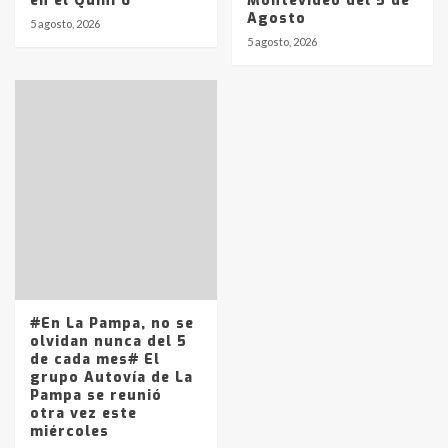
en el Quini 6
Montevideo del 5 de
Agosto
5 agosto, 2026
5 agosto, 2026
#En La Pampa, no se
olvidan nunca del 5
de cada mes# El
grupo Autovía de La
Pampa se reunió
otra vez este
miércoles