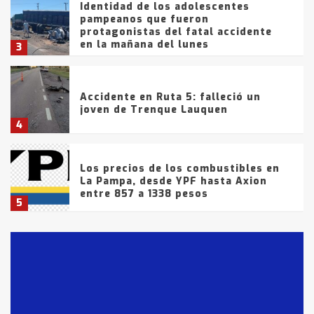
Identidad de los adolescentes
pampeanos que fueron
protagonistas del fatal accidente
en la mañana del lunes
3
Accidente en Ruta 5: falleció un
joven de Trenque Lauquen
4
Los precios de los combustibles en
La Pampa, desde YPF hasta Axion
entre 857 a 1338 pesos
5
La Bolsa de Cereales de Bahía
Blanca anticipa que Agosto vendrá
con lluvias y heladas, en gran parte
de la provincia
6
T.Lauquen: tres jóvenes que