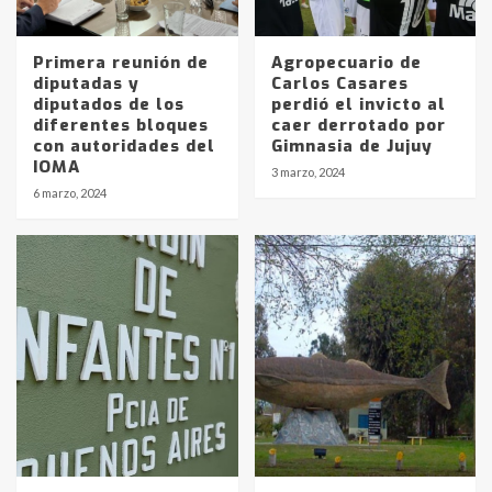
Primera reunión de
Agropecuario de
diputadas y
Carlos Casares
diputados de los
perdió el invicto al
diferentes bloques
caer derrotado por
Identidad de los adolescentes
con autoridades del
Gimnasia de Jujuy
pampeanos que fueron
IOMA
3 marzo, 2024
protagonistas del fatal accidente
6 marzo, 2024
en la mañana del lunes
3
Accidente en Ruta 5: falleció un
joven de Trenque Lauquen
4
Los precios de los combustibles en
La Pampa, desde YPF hasta Axion
entre 857 a 1338 pesos
5