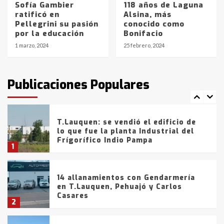
Sofía Gambier
118 años de Laguna
La Bolsa de Cereales de Bahía
ratificó en
Alsina, más
Blanca anticipa que Agosto vendrá
Pellegrini su pasión
conocido como
con lluvias y heladas, en gran parte
por la educación
Bonifacio
de la provincia
6
1 marzo, 2024
25 febrero, 2024
T.Lauquen: tres jóvenes que
intentaron evadir a la Policía
fueron detenidos por
Publicaciones Populares
comercialización de drogas en la
7
tarde del sábado
T.Lauquen: se vendió el edificio de
lo que fue la planta Industrial del
Frígorífico Indio Pampa
1
14 allanamientos con Gendarmería
en T.Lauquen, Pehuajó y Carlos
Casares
2