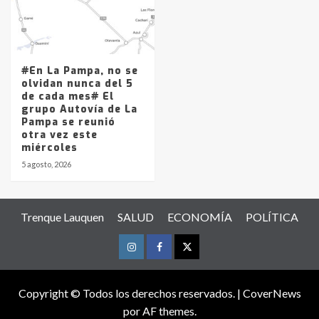
#En La Pampa, no se
olvidan nunca del 5
de cada mes# El
grupo Autovía de La
Pampa se reunió
otra vez este
miércoles
5 agosto, 2026
Trenque Lauquen
SALUD
ECONOMÍA
POLÍTICA
Instagram
Facebook
Twitter
Copyright © Todos los derechos reservados.
|
CoverNews
por AF themes.