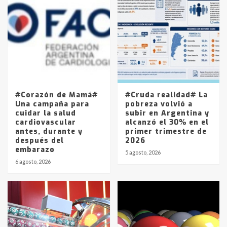
Accidente en Ruta 5: falleció un
joven de Trenque Lauquen
4
Los precios de los combustibles en
La Pampa, desde YPF hasta Axion
entre 857 a 1338 pesos
5
#Corazón de Mamá#
#Cruda realidad# La
Una campaña para
pobreza volvió a
cuidar la salud
subir en Argentina y
cardiovascular
alcanzó el 30% en el
antes, durante y
primer trimestre de
después del
2026
embarazo
5 agosto, 2026
6 agosto, 2026