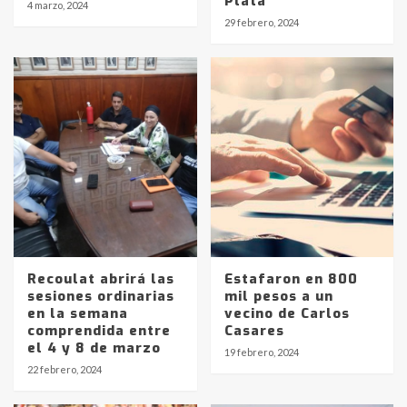
Plata
4 marzo, 2024
29 febrero, 2024
Recoulat abrirá las
Estafaron en 800
sesiones ordinarias
mil pesos a un
en la semana
vecino de Carlos
comprendida entre
Casares
Identidad de los adolescentes
el 4 y 8 de marzo
19 febrero, 2024
pampeanos que fueron
22 febrero, 2024
protagonistas del fatal accidente
en la mañana del lunes
3