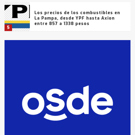
Los precios de los combustibles en
La Pampa, desde YPF hasta Axion
entre 857 a 1338 pesos
5
La Bolsa de Cereales de Bahía
Blanca anticipa que Agosto vendrá
con lluvias y heladas, en gran parte
de la provincia
6
T.Lauquen: tres jóvenes que
intentaron evadir a la Policía
fueron detenidos por
comercialización de drogas en la
7
tarde del sábado
T.Lauquen: se vendió el edificio de
lo que fue la planta Industrial del
Frígorífico Indio Pampa
1