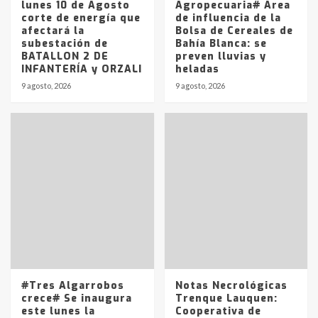
lunes 10 de Agosto
Agropecuaria# Área
corte de energía que
de influencia de la
afectará la
Bolsa de Cereales de
subestación de
Bahía Blanca: se
BATALLON 2 DE
preven lluvias y
INFANTERÍA y ORZALI
heladas
9 agosto, 2026
9 agosto, 2026
#Tres Algarrobos
Notas Necrológicas
crece# Se inaugura
Trenque Lauquen:
este lunes la
Cooperativa de