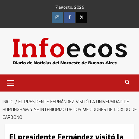
Saltar
7 agosto, 2026
al
contenido
Instagram
Facebook
Twitter
Menú
primario
INICIO
EL PRESIDENTE FERNÁNDEZ VISITÓ LA UNIVERSIDAD DE
HURLINGHAM Y SE INTERIORIZÓ DE LOS MEDIDORES DE DIÓXIDO DE
CARBONO
El presidente Fernández visitó la