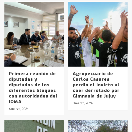
Primera reunión de
Agropecuario de
diputadas y
Carlos Casares
diputados de los
perdió el invicto al
diferentes bloques
caer derrotado por
Identidad de los adolescentes
con autoridades del
Gimnasia de Jujuy
pampeanos que fueron
IOMA
3 marzo, 2024
protagonistas del fatal accidente
6 marzo, 2024
en la mañana del lunes
3