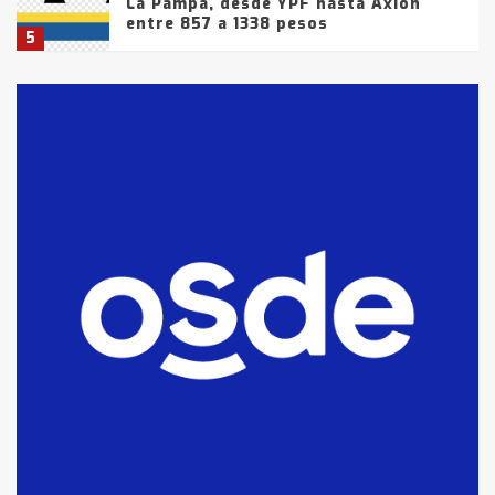
La Pampa, desde YPF hasta Axion
entre 857 a 1338 pesos
5
La Bolsa de Cereales de Bahía
Blanca anticipa que Agosto vendrá
con lluvias y heladas, en gran parte
de la provincia
6
T.Lauquen: tres jóvenes que
intentaron evadir a la Policía
fueron detenidos por
comercialización de drogas en la
7
tarde del sábado
T.Lauquen: se vendió el edificio de
lo que fue la planta Industrial del
Frígorífico Indio Pampa
1
14 allanamientos con Gendarmería
en T.Lauquen, Pehuajó y Carlos