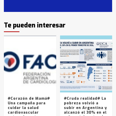
Casares
2
Identidad de los adolescentes
Te pueden interesar
pampeanos que fueron
protagonistas del fatal accidente
en la mañana del lunes
3
Accidente en Ruta 5: falleció un
joven de Trenque Lauquen
4
Los precios de los combustibles en
La Pampa, desde YPF hasta Axion
entre 857 a 1338 pesos
5
#Corazón de Mamá#
#Cruda realidad# La
Una campaña para
pobreza volvió a
cuidar la salud
subir en Argentina y
cardiovascular
alcanzó el 30% en el