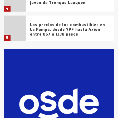
joven de Trenque Lauquen
4
Los precios de los combustibles en
La Pampa, desde YPF hasta Axion
entre 857 a 1338 pesos
5
La Bolsa de Cereales de Bahía
Blanca anticipa que Agosto vendrá
con lluvias y heladas, en gran parte
de la provincia
6
T.Lauquen: tres jóvenes que
intentaron evadir a la Policía
fueron detenidos por
comercialización de drogas en la
7
tarde del sábado
T.Lauquen: se vendió el edificio de
lo que fue la planta Industrial del