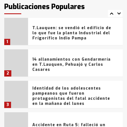
fueron detenidos por
Publicaciones Populares
comercialización de drogas en la
7
tarde del sábado
T.Lauquen: se vendió el edificio de
lo que fue la planta Industrial del
Frígorífico Indio Pampa
1
14 allanamientos con Gendarmería
en T.Lauquen, Pehuajó y Carlos
Casares
2
Identidad de los adolescentes
pampeanos que fueron
protagonistas del fatal accidente
en la mañana del lunes
3
Accidente en Ruta 5: falleció un