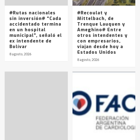
entre 857 a 1338 pesos
5
#Rutas nacionales
#Recoulat y
sin inversión# “Cada
Mittelbach, de
accidentado termina
Trenque Lauquen y
en un hospital
Ameghino# Entre
municipal”, señaló el
otros intendentes y
ex intendente de
con empresarios,
Bolívar
viajan desde hoy a
Estados Unidos
8 agosto, 2026
8 agosto, 2026