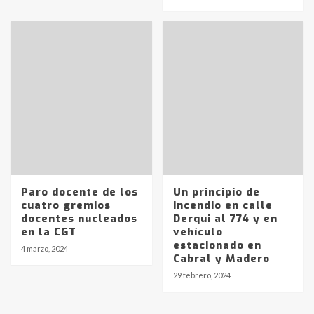
pampeanos que fueron
protagonistas del fatal accidente
en la mañana del lunes
3
Accidente en Ruta 5: falleció un
joven de Trenque Lauquen
4
Los precios de los combustibles en
La Pampa, desde YPF hasta Axion
entre 857 a 1338 pesos
5
Paro docente de los
Un principio de
cuatro gremios
incendio en calle
docentes nucleados
Derqui al 774 y en
La Bolsa de Cereales de Bahía
en la CGT
vehículo
Blanca anticipa que Agosto vendrá
estacionado en
con lluvias y heladas, en gran parte
4 marzo, 2024
Cabral y Madero
de la provincia
6
29 febrero, 2024
T.Lauquen: tres jóvenes que
intentaron evadir a la Policía