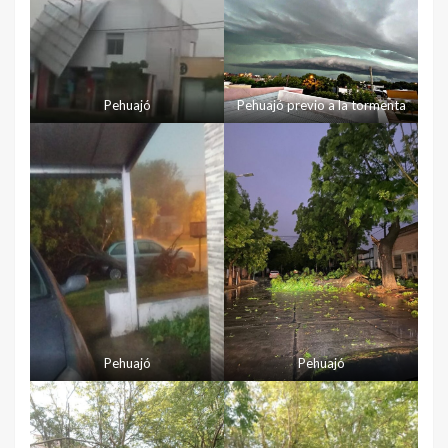
Pehuajó
Pehuajó previo a la tormenta
Pehuajó
Pehuajó