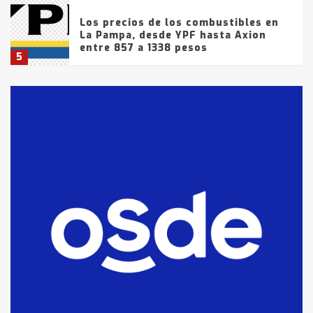
Los precios de los combustibles en
La Pampa, desde YPF hasta Axion
entre 857 a 1338 pesos
5
La Bolsa de Cereales de Bahía
Blanca anticipa que Agosto vendrá
con lluvias y heladas, en gran parte
de la provincia
6
T.Lauquen: tres jóvenes que
intentaron evadir a la Policía
fueron detenidos por
comercialización de drogas en la
7
tarde del sábado
T.Lauquen: se vendió el edificio de
lo que fue la planta Industrial del
Frígorífico Indio Pampa
1