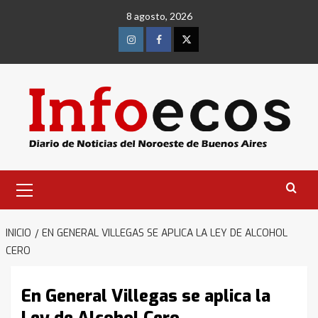
Saltar
8 agosto, 2026
al
contenido
Instagram
Facebook
Twitter
Menú
primario
INICIO
EN GENERAL VILLEGAS SE APLICA LA LEY DE ALCOHOL
CERO
En General Villegas se aplica la