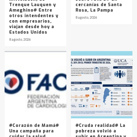
Trenque Lauquen y
cercanías de Santa
Ameghino# Entre
Rosa, La Pampa
otros intendentes y
8 agosto, 2026
con empresarios,
viajan desde hoy a
Estados Unidos
8 agosto, 2026
#Corazón de Mamá#
#Cruda realidad# La
Una campaña para
pobreza volvió a
cuidar la salud
subir en Argentina y