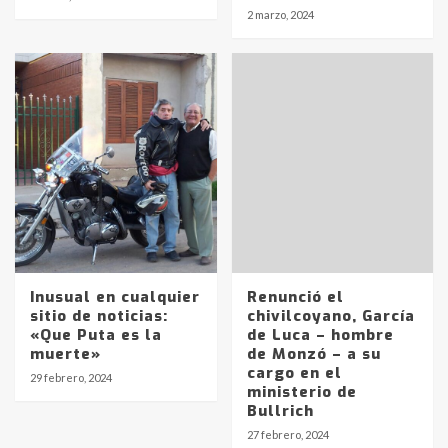
2 marzo, 2024
Inusual en cualquier
Renunció el
sitio de noticias:
chivilcoyano, García
«Que Puta es la
de Luca – hombre
muerte»
de Monzó – a su
Identidad de los adolescentes
cargo en el
29 febrero, 2024
pampeanos que fueron
ministerio de
protagonistas del fatal accidente
Bullrich
en la mañana del lunes
3
27 febrero, 2024