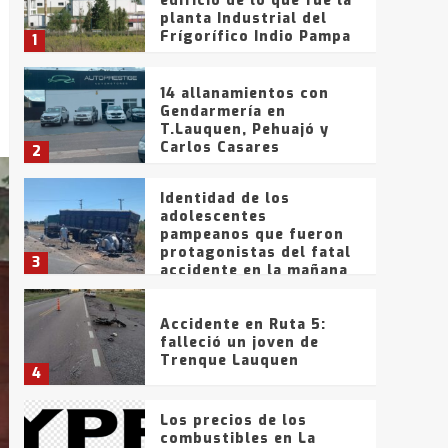
edificio de lo que fue la
planta Industrial del
Frígorífico Indio Pampa
1
14 allanamientos con
Gendarmería en
T.Lauquen, Pehuajó y
Carlos Casares
2
Identidad de los
adolescentes
pampeanos que fueron
protagonistas del fatal
3
accidente en la mañana
del lunes
Accidente en Ruta 5:
falleció un joven de
Trenque Lauquen
4
Los precios de los
combustibles en La