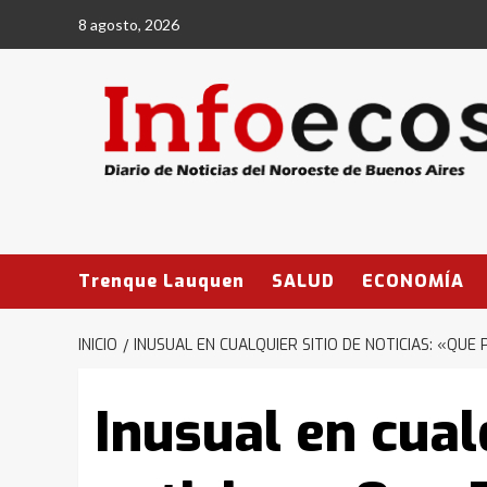
Saltar
8 agosto, 2026
al
contenido
Trenque Lauquen
SALUD
ECONOMÍA
INICIO
INUSUAL EN CUALQUIER SITIO DE NOTICIAS: «QUE
Inusual en cual