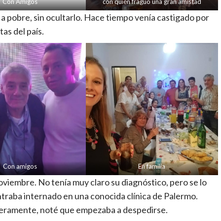
Con Amigos
con quién fraguó una gran amistad
o a pobre, sin ocultarlo. Hace tiempo venía castigado por
tas del país.
Con amigos
En familia
oviembre. No tenía muy claro su diagnóstico, pero se lo
ntraba internado en una conocida clínica de Palermo.
eramente, noté que empezaba a despedirse.