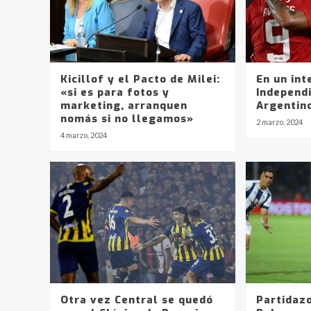
Kicillof y el Pacto de Milei:
En un int
«si es para fotos y
Independ
marketing, arranquen
Argentino
nomás si no llegamos»
2 marzo, 2024
4 marzo, 2024
Otra vez Central se quedó
Partidaz