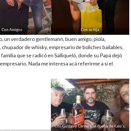
Con Amigos
Con su hija
o, un verdadero gentlemann, buen amigo, piola,
chupador de whisky, empresario de boliches bailables,
familia que se radicó en Salliqueló, donde su Papá dejó
empresario. Nada me interesa acá referirme a si el
Con Gustavo Cervera, el dueño de Kalo´s,