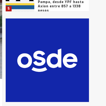
Pampa, desde YPF hasta
Axion entre 857 a 1338
5
pesos
La Bolsa de Cereales de
Bahía Blanca anticipa
que Agosto vendrá con
lluvias y heladas, en
6
gran parte de la
provincia
T.Lauquen: tres jóvenes
que intentaron evadir a
la Policía fueron
detenidos por
7
comercialización de
drogas en la tarde del
sábado
T.Lauquen: se vendió el
edificio de lo que fue la
planta Industrial del
Frígorífico Indio Pampa
1
14 allanamientos con
Gendarmería en