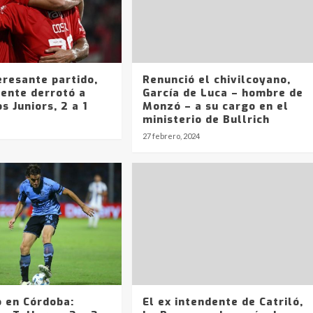
eresante partido,
Renunció el chivilcoyano,
iente derrotó a
García de Luca – hombre de
s Juniors, 2 a 1
Monzó – a su cargo en el
ministerio de Bullrich
27 febrero, 2024
o en Córdoba:
El ex intendente de Catriló,