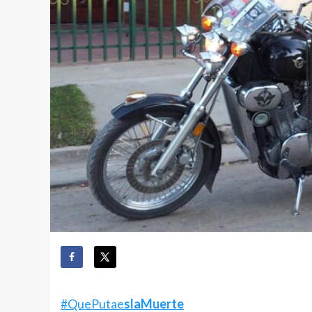
#QuePutae
slaMuerte