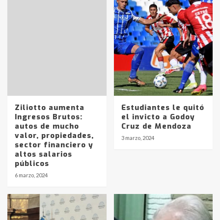
Ziliotto aumenta
Estudiantes le quitó
Ingresos Brutos:
el invicto a Godoy
autos de mucho
Cruz de Mendoza
valor, propiedades,
3 marzo, 2024
sector financiero y
altos salarios
públicos
6 marzo, 2024
Identidad de los adolescentes
pampeanos que fueron
protagonistas del fatal accidente
en la mañana del lunes
3