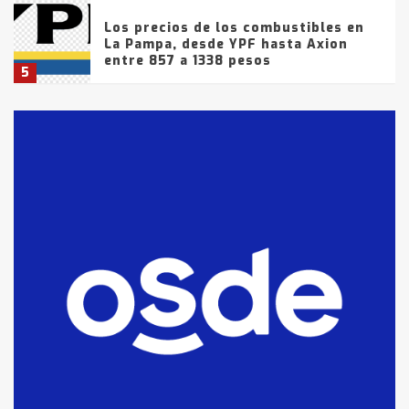
Los precios de los combustibles en
La Pampa, desde YPF hasta Axion
entre 857 a 1338 pesos
5
La Bolsa de Cereales de Bahía
Blanca anticipa que Agosto vendrá
con lluvias y heladas, en gran parte
de la provincia
6
T.Lauquen: tres jóvenes que
intentaron evadir a la Policía
fueron detenidos por
comercialización de drogas en la
7
tarde del sábado
T.Lauquen: se vendió el edificio de
lo que fue la planta Industrial del
Frígorífico Indio Pampa
1