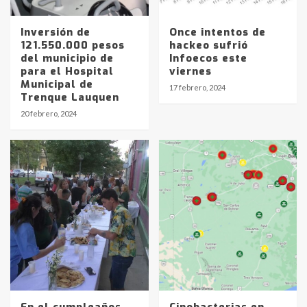
Inversión de
Once intentos de
121.550.000 pesos
hackeo sufrió
del municipio de
Infoecos este
para el Hospital
viernes
Municipal de
17 febrero, 2024
Identidad de los adolescentes
Trenque Lauquen
pampeanos que fueron
20 febrero, 2024
protagonistas del fatal accidente
en la mañana del lunes
3
Accidente en Ruta 5: falleció un
joven de Trenque Lauquen
4
Los precios de los combustibles en
La Pampa, desde YPF hasta Axion
entre 857 a 1338 pesos
5