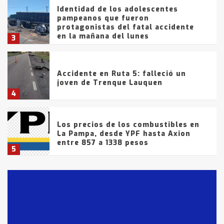
Identidad de los adolescentes
pampeanos que fueron
protagonistas del fatal accidente
en la mañana del lunes
3
Accidente en Ruta 5: falleció un
joven de Trenque Lauquen
4
Los precios de los combustibles en
La Pampa, desde YPF hasta Axion
entre 857 a 1338 pesos
5
La Bolsa de Cereales de Bahía
Blanca anticipa que Agosto vendrá
con lluvias y heladas, en gran parte
de la provincia
6