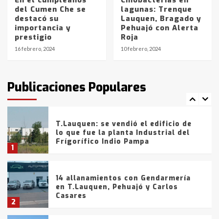
En el cumpleaños
Cinobacterias en
del Cumen Che se
lagunas: Trenque
La Bolsa de Cereales de Bahía
destacó su
Lauquen, Bragado y
Blanca anticipa que Agosto vendrá
importancia y
Pehuajó con Alerta
con lluvias y heladas, en gran parte
prestigio
Roja
de la provincia
6
16 febrero, 2024
10 febrero, 2024
T.Lauquen: tres jóvenes que
intentaron evadir a la Policía
fueron detenidos por
Publicaciones Populares
comercialización de drogas en la
7
tarde del sábado
T.Lauquen: se vendió el edificio de
lo que fue la planta Industrial del
Frígorífico Indio Pampa
1
14 allanamientos con Gendarmería
en T.Lauquen, Pehuajó y Carlos
Casares
2