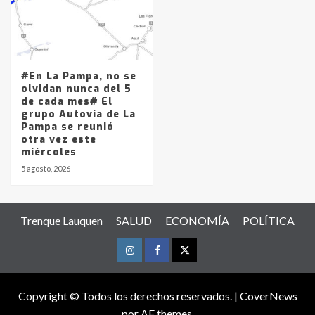
#En La Pampa, no se
olvidan nunca del 5
de cada mes# El
grupo Autovía de La
Pampa se reunió
otra vez este
miércoles
5 agosto, 2026
Trenque Lauquen
SALUD
ECONOMÍA
POLÍTICA
Instagram
Facebook
Twitter
Copyright © Todos los derechos reservados.
|
CoverNews
por AF themes.