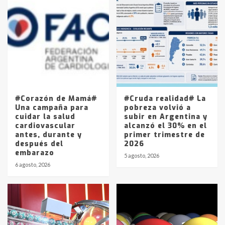
Accidente en Ruta 5: falleció un
joven de Trenque Lauquen
4
Los precios de los combustibles en
La Pampa, desde YPF hasta Axion
entre 857 a 1338 pesos
5
#Corazón de Mamá#
#Cruda realidad# La
Una campaña para
pobreza volvió a
cuidar la salud
subir en Argentina y
cardiovascular
alcanzó el 30% en el
antes, durante y
primer trimestre de
después del
2026
embarazo
5 agosto, 2026
6 agosto, 2026