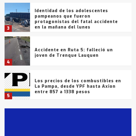
Identidad de los adolescentes
pampeanos que fueron
protagonistas del fatal accidente
en la mañana del lunes
3
Accidente en Ruta 5: falleció un
joven de Trenque Lauquen
4
Los precios de los combustibles en
La Pampa, desde YPF hasta Axion
entre 857 a 1338 pesos
5
La Bolsa de Cereales de Bahía
Blanca anticipa que Agosto vendrá
con lluvias y heladas, en gran parte
de la provincia
6