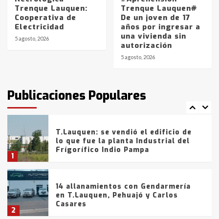
Trenque Lauquen:
Trenque Lauquen#
Cooperativa de
De un joven de 17
La Bolsa de Cereales de Bahía
Electricidad
años por ingresar a
Blanca anticipa que Agosto vendrá
una vivienda sin
con lluvias y heladas, en gran parte
5 agosto, 2026
autorización
de la provincia
6
5 agosto, 2026
T.Lauquen: tres jóvenes que
intentaron evadir a la Policía
fueron detenidos por
Publicaciones Populares
comercialización de drogas en la
7
tarde del sábado
T.Lauquen: se vendió el edificio de
lo que fue la planta Industrial del
Frígorífico Indio Pampa
1
14 allanamientos con Gendarmería
en T.Lauquen, Pehuajó y Carlos
Casares
2