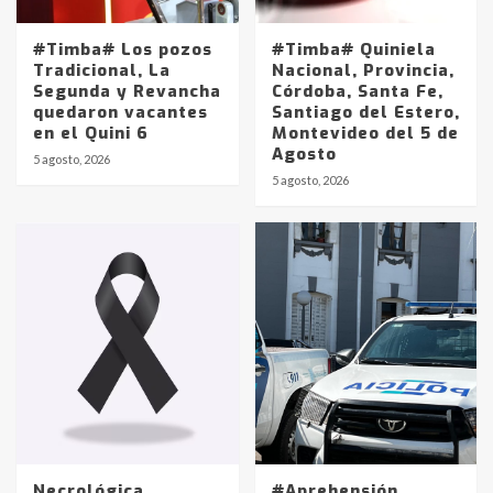
#Timba# Los pozos
#Timba# Quiniela
Tradicional, La
Nacional, Provincia,
Segunda y Revancha
Córdoba, Santa Fe,
quedaron vacantes
Santiago del Estero,
en el Quini 6
Montevideo del 5 de
Agosto
5 agosto, 2026
Identidad de los adolescentes
5 agosto, 2026
pampeanos que fueron
protagonistas del fatal accidente
en la mañana del lunes
3
Accidente en Ruta 5: falleció un
joven de Trenque Lauquen
4
Los precios de los combustibles en
La Pampa, desde YPF hasta Axion
entre 857 a 1338 pesos
5
Necrológica
#Aprehensión