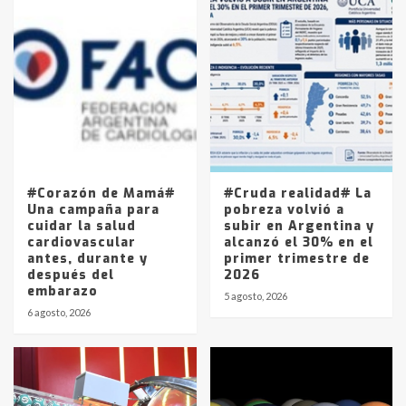
Accidente en Ruta 5: falleció un
joven de Trenque Lauquen
4
Los precios de los combustibles en
La Pampa, desde YPF hasta Axion
entre 857 a 1338 pesos
5
#Corazón de Mamá#
#Cruda realidad# La
Una campaña para
pobreza volvió a
cuidar la salud
subir en Argentina y
cardiovascular
alcanzó el 30% en el
antes, durante y
primer trimestre de
después del
2026
embarazo
5 agosto, 2026
6 agosto, 2026