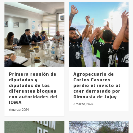
Primera reunión de
Agropecuario de
diputadas y
Carlos Casares
diputados de los
perdió el invicto al
diferentes bloques
caer derrotado por
Identidad de los adolescentes
con autoridades del
Gimnasia de Jujuy
pampeanos que fueron
IOMA
3 marzo, 2024
protagonistas del fatal accidente
6 marzo, 2024
en la mañana del lunes
3