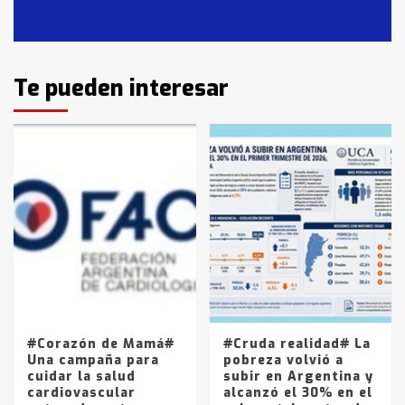
Casares
2
Identidad de los adolescentes
Te pueden interesar
pampeanos que fueron
protagonistas del fatal accidente
en la mañana del lunes
3
Accidente en Ruta 5: falleció un
joven de Trenque Lauquen
4
Los precios de los combustibles en
La Pampa, desde YPF hasta Axion
entre 857 a 1338 pesos
5
#Corazón de Mamá#
#Cruda realidad# La
Una campaña para
pobreza volvió a
cuidar la salud
subir en Argentina y
cardiovascular
alcanzó el 30% en el