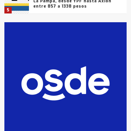
La Pampa, desde YPF hasta Axion
entre 857 a 1338 pesos
5
La Bolsa de Cereales de Bahía
Blanca anticipa que Agosto vendrá
con lluvias y heladas, en gran parte
de la provincia
6
T.Lauquen: tres jóvenes que
intentaron evadir a la Policía
fueron detenidos por
comercialización de drogas en la
7
tarde del sábado
T.Lauquen: se vendió el edificio de
lo que fue la planta Industrial del
Frígorífico Indio Pampa
1
14 allanamientos con Gendarmería
en T.Lauquen, Pehuajó y Carlos