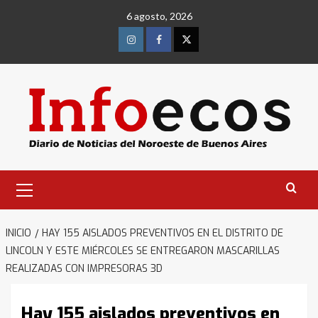
Saltar
6 agosto, 2026
al
contenido
Instagram
Facebook
Twitter
Menú
primario
INICIO
HAY 155 AISLADOS PREVENTIVOS EN EL DISTRITO DE
LINCOLN Y ESTE MIÉRCOLES SE ENTREGARON MASCARILLAS
REALIZADAS CON IMPRESORAS 3D
Hay 155 aislados preventivos en