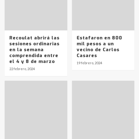
Recoulat abrirá las
Estafaron en 800
sesiones ordinarias
mil pesos a un
en la semana
vecino de Carlos
comprendida entre
Casares
Identidad de los adolescentes
el 4 y 8 de marzo
19 febrero, 2024
pampeanos que fueron
22 febrero, 2024
protagonistas del fatal accidente
en la mañana del lunes
3
Accidente en Ruta 5: falleció un
joven de Trenque Lauquen
4
Los precios de los combustibles en
La Pampa, desde YPF hasta Axion