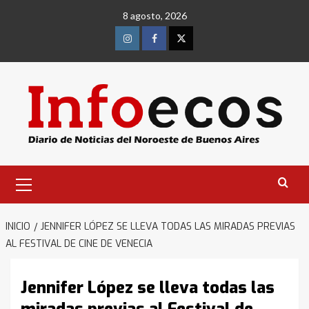
Saltar
8 agosto, 2026
al
contenido
Instagram
Facebook
Twitter
Menú
primario
INICIO
JENNIFER LÓPEZ SE LLEVA TODAS LAS MIRADAS PREVIAS
AL FESTIVAL DE CINE DE VENECIA
Jennifer López se lleva todas las