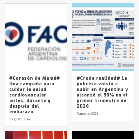
en la mañana del lunes
3
Accidente en Ruta 5: falleció un
joven de Trenque Lauquen
4
Los precios de los combustibles en
La Pampa, desde YPF hasta Axion
entre 857 a 1338 pesos
5
#Corazón de Mamá#
#Cruda realidad# La
Una campaña para
pobreza volvió a
cuidar la salud
subir en Argentina y
cardiovascular
alcanzó el 30% en el
antes, durante y
primer trimestre de
después del
2026
embarazo
5 agosto, 2026
6 agosto, 2026