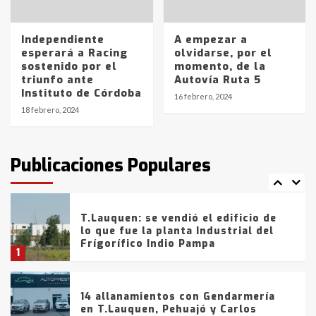
entre 857 a 1338 pesos
5
Independiente
A empezar a
esperará a Racing
olvidarse, por el
La Bolsa de Cereales de Bahía
sostenido por el
momento, de la
Blanca anticipa que Agosto vendrá
triunfo ante
Autovía Ruta 5
con lluvias y heladas, en gran parte
Instituto de Córdoba
de la provincia
6
16 febrero, 2024
18 febrero, 2024
T.Lauquen: tres jóvenes que
intentaron evadir a la Policía
fueron detenidos por
Publicaciones Populares
comercialización de drogas en la
7
tarde del sábado
T.Lauquen: se vendió el edificio de
lo que fue la planta Industrial del
Frígorífico Indio Pampa
1
14 allanamientos con Gendarmería
en T.Lauquen, Pehuajó y Carlos