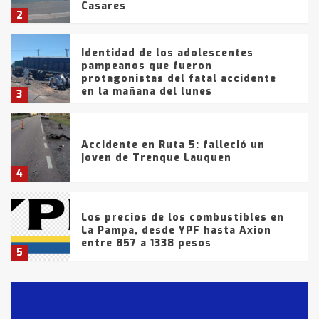
Casares
2
Identidad de los adolescentes
pampeanos que fueron
protagonistas del fatal accidente
en la mañana del lunes
3
Accidente en Ruta 5: falleció un
joven de Trenque Lauquen
4
Los precios de los combustibles en
La Pampa, desde YPF hasta Axion
entre 857 a 1338 pesos
5
La Bolsa de Cereales de Bahía
Blanca anticipa que Agosto vendrá
con lluvias y heladas, en gran parte