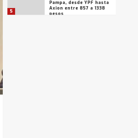
Pampa, desde YPF hasta
Axion entre 857 a 1338
5
pesos
La Bolsa de Cereales de
Bahía Blanca anticipa
que Agosto vendrá con
lluvias y heladas, en
6
gran parte de la
provincia
T.Lauquen: tres jóvenes
que intentaron evadir a
la Policía fueron
detenidos por
7
comercialización de
drogas en la tarde del
sábado
T.Lauquen: se vendió el
edificio de lo que fue la
planta Industrial del
Frígorífico Indio Pampa
1
14 allanamientos con
Gendarmería en