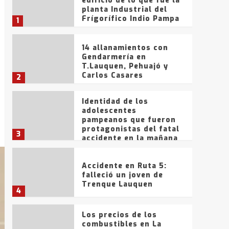
edificio de lo que fue la
planta Industrial del
Frígorífico Indio Pampa
1
14 allanamientos con
Gendarmería en
T.Lauquen, Pehuajó y
Carlos Casares
2
Identidad de los
adolescentes
pampeanos que fueron
protagonistas del fatal
3
accidente en la mañana
del lunes
Accidente en Ruta 5:
falleció un joven de
Trenque Lauquen
4
Los precios de los
combustibles en La