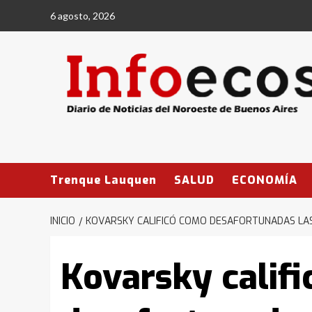
Saltar
6 agosto, 2026
al
contenido
Trenque Lauquen
SALUD
ECONOMÍA
INICIO
KOVARSKY CALIFICÓ COMO DESAFORTUNADAS LAS 
Kovarsky calif