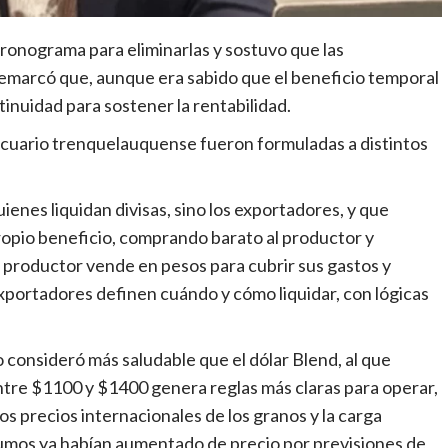
ronograma para eliminarlas y sostuvo que las
emarcó que, aunque era sabido que el beneficio temporal
tinuidad para sostener la rentabilidad.
ecuario trenquelauquense fueron formuladas a distintos
enes liquidan divisas, sino los exportadores, y que
opio beneficio, comprando barato al productor y
 productor vende en pesos para cubrir sus gastos y
xportadores definen cuándo y cómo liquidar, con lógicas
consideró más saludable que el dólar Blend, al que
entre $1100 y $1400 genera reglas más claras para operar,
os precios internacionales de los granos y la carga
mos ya habían aumentado de precio por previsiones de