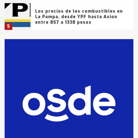
Los precios de los combustibles en
La Pampa, desde YPF hasta Axion
entre 857 a 1338 pesos
5
La Bolsa de Cereales de Bahía
Blanca anticipa que Agosto vendrá
con lluvias y heladas, en gran parte
de la provincia
6
T.Lauquen: tres jóvenes que
intentaron evadir a la Policía
fueron detenidos por
comercialización de drogas en la
7
tarde del sábado
T.Lauquen: se vendió el edificio de
lo que fue la planta Industrial del
Frígorífico Indio Pampa
1