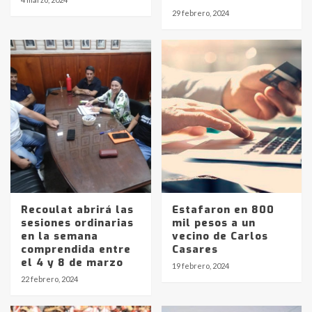
29 febrero, 2024
Recoulat abrirá las
Estafaron en 800
sesiones ordinarias
mil pesos a un
en la semana
vecino de Carlos
comprendida entre
Casares
Identidad de los adolescentes
el 4 y 8 de marzo
19 febrero, 2024
pampeanos que fueron
22 febrero, 2024
protagonistas del fatal accidente
en la mañana del lunes
3