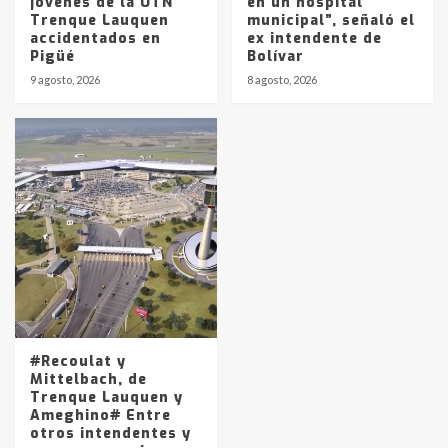
jóvenes de la UTN
en un hospital
Trenque Lauquen
municipal”, señaló el
accidentados en
ex intendente de
Pigüé
Bolívar
9 agosto, 2026
8 agosto, 2026
#Recoulat y
Mittelbach, de
Trenque Lauquen y
Ameghino# Entre
otros intendentes y