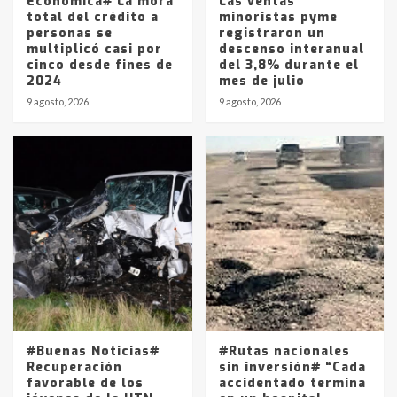
Económica# La mora
Las ventas
total del crédito a
minoristas pyme
personas se
registraron un
multiplicó casi por
descenso interanual
cinco desde fines de
del 3,8% durante el
2024
mes de julio
9 agosto, 2026
9 agosto, 2026
#Buenas Noticias#
#Rutas nacionales
Recuperación
sin inversión# “Cada
favorable de los
accidentado termina