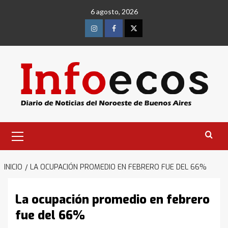
Saltar
6 agosto, 2026
al
contenido
Instagram
Facebook
Twitter
Menú
primario
INICIO
LA OCUPACIÓN PROMEDIO EN FEBRERO FUE DEL 66%
La ocupación promedio en febrero
fue del 66%