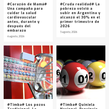
5
#Corazón de Mamá#
#Cruda realidad# La
Una campaña para
pobreza volvió a
cuidar la salud
subir en Argentina y
cardiovascular
alcanzó el 30% en el
antes, durante y
primer trimestre de
después del
2026
embarazo
5 agosto, 2026
6 agosto, 2026
#Timba# Los pozos
#Timba# Quiniela