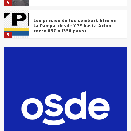
4
Los precios de los combustibles en
La Pampa, desde YPF hasta Axion
entre 857 a 1338 pesos
5
La Bolsa de Cereales de Bahía
Blanca anticipa que Agosto vendrá
con lluvias y heladas, en gran parte
de la provincia
6
T.Lauquen: tres jóvenes que
intentaron evadir a la Policía
fueron detenidos por
comercialización de drogas en la
7
tarde del sábado
T.Lauquen: se vendió el edificio de
lo que fue la planta Industrial del
Frígorífico Indio Pampa