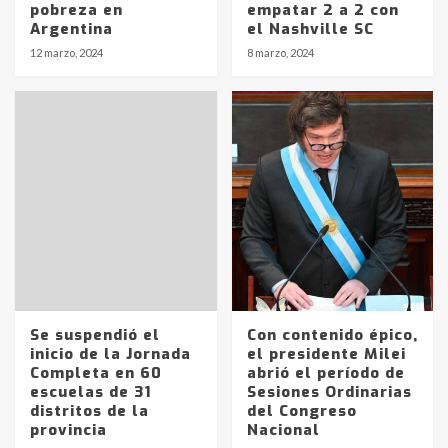
pobreza en
empatar 2 a 2 con
Argentina
el Nashville SC
12 marzo, 2024
8 marzo, 2024
Se suspendió el
Con contenido épico,
inicio de la Jornada
el presidente Milei
Completa en 60
abrió el período de
escuelas de 31
Sesiones Ordinarias
Identidad de los adolescentes
distritos de la
del Congreso
pampeanos que fueron
provincia
Nacional
protagonistas del fatal accidente