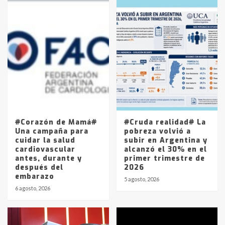
en la mañana del lunes
3
Accidente en Ruta 5: falleció un
joven de Trenque Lauquen
4
Los precios de los combustibles en
La Pampa, desde YPF hasta Axion
entre 857 a 1338 pesos
5
#Corazón de Mamá#
#Cruda realidad# La
Una campaña para
pobreza volvió a
cuidar la salud
subir en Argentina y
cardiovascular
alcanzó el 30% en el
antes, durante y
primer trimestre de
después del
2026
embarazo
5 agosto, 2026
6 agosto, 2026