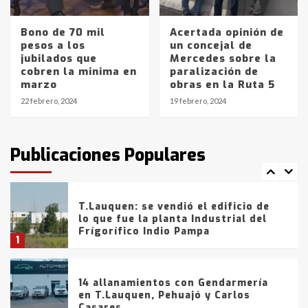
entre 857 a 1338 pesos
5
Bono de 70 mil
Acertada opinión de
pesos a los
un concejal de
La Bolsa de Cereales de Bahía
jubilados que
Mercedes sobre la
Blanca anticipa que Agosto vendrá
cobren la minima en
paralización de
con lluvias y heladas, en gran parte
marzo
obras en la Ruta 5
de la provincia
6
22 febrero, 2024
19 febrero, 2024
T.Lauquen: tres jóvenes que
intentaron evadir a la Policía
fueron detenidos por
Publicaciones Populares
comercialización de drogas en la
7
tarde del sábado
T.Lauquen: se vendió el edificio de
lo que fue la planta Industrial del
Frígorífico Indio Pampa
1
14 allanamientos con Gendarmería
en T.Lauquen, Pehuajó y Carlos
Casares