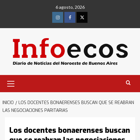
Saltar
6 agosto, 2026
al
contenido
Instagram
Facebook
Twitter
Menú
primario
INICIO
LOS DOCENTES BONAERENSES BUSCAN QUE SE REABRAN
LAS NEGOCIACIONES PARITARIAS
Los docentes bonaerenses buscan