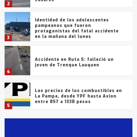
2
Identidad de los adolescentes
pampeanos que fueron
protagonistas del fatal accidente
en la mañana del lunes
3
Accidente en Ruta 5: falleció un
joven de Trenque Lauquen
4
Los precios de los combustibles en
La Pampa, desde YPF hasta Axion
entre 857 a 1338 pesos
5
La Bolsa de Cereales de Bahía
Blanca anticipa que Agosto vendrá
con lluvias y heladas, en gran parte