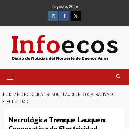
Saltar
7 agosto, 2026
al
contenido
Instagram
Facebook
Twitter
Menú
primario
INICIO
NECROLÓGICA TRENQUE LAUQUEN: COOPERATIVA DE
ELECTRICIDAD
Necrológica Trenque Lauquen: