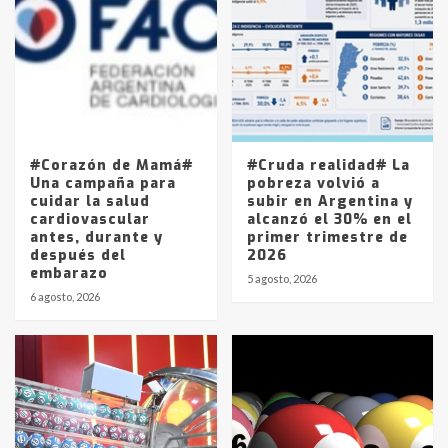
joven de Trenque Lauquen
4
Los precios de los combustibles en
La Pampa, desde YPF hasta Axion
entre 857 a 1338 pesos
5
#Corazón de Mamá#
#Cruda realidad# La
Una campaña para
pobreza volvió a
cuidar la salud
subir en Argentina y
cardiovascular
alcanzó el 30% en el
antes, durante y
primer trimestre de
después del
2026
embarazo
5 agosto, 2026
6 agosto, 2026