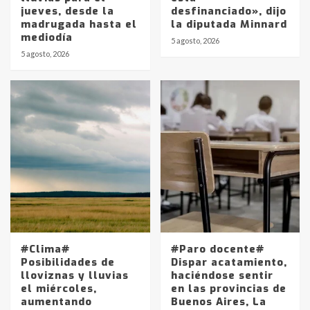
jueves, desde la
desfinanciado», dijo
madrugada hasta el
la diputada Minnard
mediodía
5 agosto, 2026
5 agosto, 2026
Identidad de los adolescentes
pampeanos que fueron
protagonistas del fatal accidente
en la mañana del lunes
3
Accidente en Ruta 5: falleció un
joven de Trenque Lauquen
4
Los precios de los combustibles en
La Pampa, desde YPF hasta Axion
#Clima#
#Paro docente#
entre 857 a 1338 pesos
Posibilidades de
Dispar acatamiento,
5
lloviznas y lluvias
haciéndose sentir
el miércoles,
en las provincias de
aumentando
Buenos Aires, La
La Bolsa de Cereales de Bahía