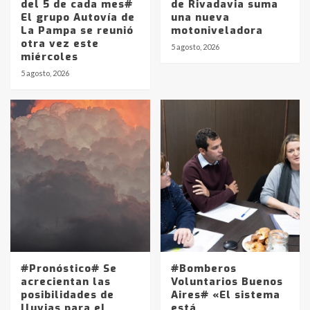
del 5 de cada mes#
de Rivadavia suma
El grupo Autovía de
una nueva
La Pampa se reunió
motoniveladora
otra vez este
5 agosto, 2026
miércoles
5 agosto, 2026
#Pronóstico# Se
#Bomberos
acrecientan las
Voluntarios Buenos
posibilidades de
Aires# «El sistema
lluvias para el
está