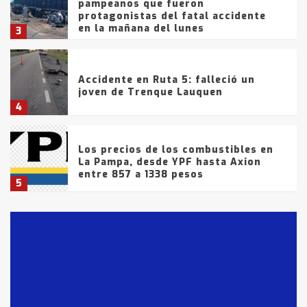
pampeanos que fueron
protagonistas del fatal accidente
en la mañana del lunes
3
Accidente en Ruta 5: falleció un
joven de Trenque Lauquen
4
Los precios de los combustibles en
La Pampa, desde YPF hasta Axion
entre 857 a 1338 pesos
5
La Bolsa de Cereales de Bahía
Blanca anticipa que Agosto vendrá
con lluvias y heladas, en gran parte
de la provincia
6
T.Lauquen: tres jóvenes que
intentaron evadir a la Policía