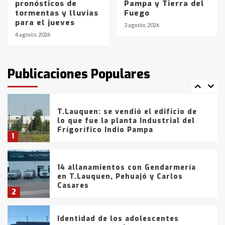
pronósticos de
Pampa y Tierra del
Blanca anticipa que Agosto vendrá
tormentas y lluvias
Fuego
con lluvias y heladas, en gran parte
para el jueves
de la provincia
6
3 agosto, 2026
4 agosto, 2026
T.Lauquen: tres jóvenes que
intentaron evadir a la Policía
fueron detenidos por
Publicaciones Populares
comercialización de drogas en la
7
tarde del sábado
T.Lauquen: se vendió el edificio de
lo que fue la planta Industrial del
Frígorífico Indio Pampa
1
14 allanamientos con Gendarmería
en T.Lauquen, Pehuajó y Carlos
Casares
2
Identidad de los adolescentes