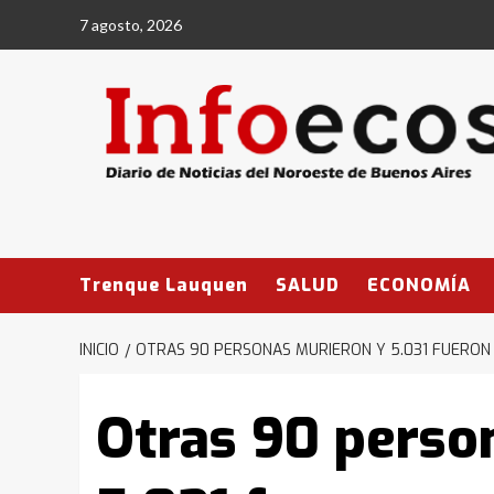
Saltar
7 agosto, 2026
al
contenido
Trenque Lauquen
SALUD
ECONOMÍA
INICIO
OTRAS 90 PERSONAS MURIERON Y 5.031 FUERON
Otras 90 perso