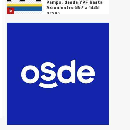
Pampa, desde YPF hasta
Axion entre 857 a 1338
5
pesos
La Bolsa de Cereales de
Bahía Blanca anticipa
que Agosto vendrá con
lluvias y heladas, en
6
gran parte de la
provincia
T.Lauquen: tres jóvenes
que intentaron evadir a
la Policía fueron
detenidos por
7
comercialización de
drogas en la tarde del
sábado
T.Lauquen: se vendió el
edificio de lo que fue la
planta Industrial del
Frígorífico Indio Pampa
1
14 allanamientos con
Gendarmería en