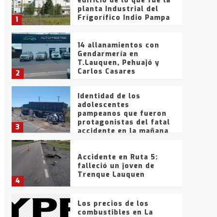
edificio de lo que fue la
planta Industrial del
Frígorífico Indio Pampa
1
14 allanamientos con
Gendarmería en
T.Lauquen, Pehuajó y
Carlos Casares
2
Identidad de los
adolescentes
pampeanos que fueron
protagonistas del fatal
3
accidente en la mañana
del lunes
Accidente en Ruta 5:
falleció un joven de
Trenque Lauquen
4
Los precios de los
combustibles en La