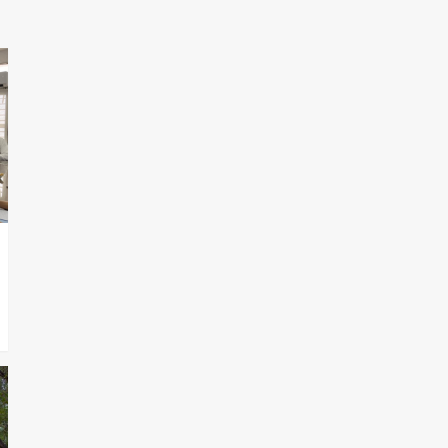
T.Lauquen, Pehuajó y
Carlos Casares
2
Identidad de los
adolescentes
pampeanos que fueron
protagonistas del fatal
3
accidente en la mañana
del lunes
Accidente en Ruta 5:
falleció un joven de
Trenque Lauquen
4
Los precios de los
combustibles en La
Pampa, desde YPF hasta
Axion entre 857 a 1338
5
pesos