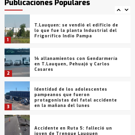
Publicaciones Populares
comercialización de drogas en la
7
tarde del sábado
T.Lauquen: se vendió el edificio de
lo que fue la planta Industrial del
Frígorífico Indio Pampa
1
14 allanamientos con Gendarmería
en T.Lauquen, Pehuajó y Carlos
Casares
2
Identidad de los adolescentes
pampeanos que fueron
protagonistas del fatal accidente
en la mañana del lunes
3
Accidente en Ruta 5: falleció un
joven de Trenque Lauquen