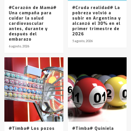
5
#Corazón de Mamá#
#Cruda realidad# La
Una campaña para
pobreza volvió a
cuidar la salud
subir en Argentina y
cardiovascular
alcanzó el 30% en el
antes, durante y
primer trimestre de
después del
2026
embarazo
5 agosto, 2026
6 agosto, 2026
#Timba# Los pozos
#Timba# Quiniela