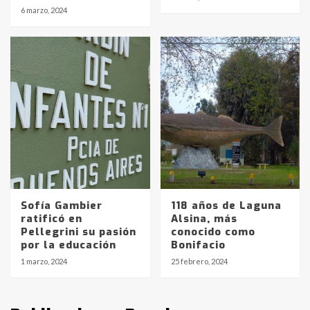
protagonistas del fatal accidente
6 marzo, 2024
en la mañana del lunes
3
Accidente en Ruta 5: falleció un
joven de Trenque Lauquen
4
Los precios de los combustibles en
La Pampa, desde YPF hasta Axion
entre 857 a 1338 pesos
5
Sofía Gambier
118 años de Laguna
La Bolsa de Cereales de Bahía
ratificó en
Alsina, más
Blanca anticipa que Agosto vendrá
Pellegrini su pasión
conocido como
con lluvias y heladas, en gran parte
por la educación
Bonifacio
de la provincia
6
1 marzo, 2024
25 febrero, 2024
T.Lauquen: tres jóvenes que
intentaron evadir a la Policía
fueron detenidos por