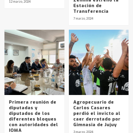
Zemma estrenó la
12 marzo, 2024
Estación de
Transferencia
7 marzo, 2024
Primera reunión de
Agropecuario de
diputadas y
Carlos Casares
diputados de los
perdió el invicto al
diferentes bloques
caer derrotado por
Identidad de los adolescentes
con autoridades del
Gimnasia de Jujuy
pampeanos que fueron
IOMA
3 marzo, 2024