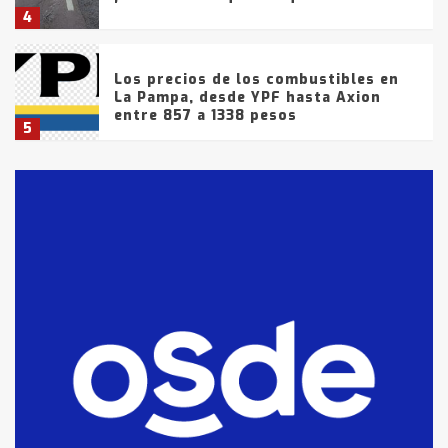
4
Los precios de los combustibles en
La Pampa, desde YPF hasta Axion
entre 857 a 1338 pesos
5
La Bolsa de Cereales de Bahía
Blanca anticipa que Agosto vendrá
con lluvias y heladas, en gran parte
de la provincia
6
T.Lauquen: tres jóvenes que
intentaron evadir a la Policía
fueron detenidos por
comercialización de drogas en la
7
tarde del sábado
T.Lauquen: se vendió el edificio de
lo que fue la planta Industrial del