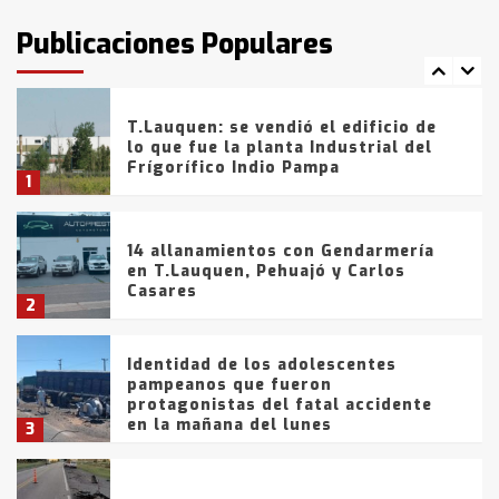
intentaron evadir a la Policía
fueron detenidos por
Publicaciones Populares
comercialización de drogas en la
7
tarde del sábado
T.Lauquen: se vendió el edificio de
lo que fue la planta Industrial del
Frígorífico Indio Pampa
1
14 allanamientos con Gendarmería
en T.Lauquen, Pehuajó y Carlos
Casares
2
Identidad de los adolescentes
pampeanos que fueron
protagonistas del fatal accidente
en la mañana del lunes
3