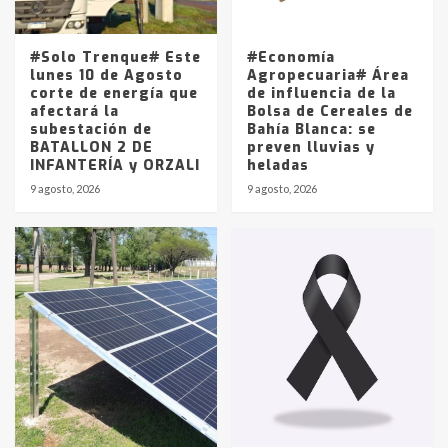
La Pampa, desde YPF hasta Axion
entre 857 a 1338 pesos
5
#Solo Trenque# Este
#Economía
lunes 10 de Agosto
Agropecuaria# Área
corte de energía que
de influencia de la
afectará la
Bolsa de Cereales de
subestación de
Bahía Blanca: se
BATALLON 2 DE
preven lluvias y
INFANTERÍA y ORZALI
heladas
9 agosto, 2026
9 agosto, 2026