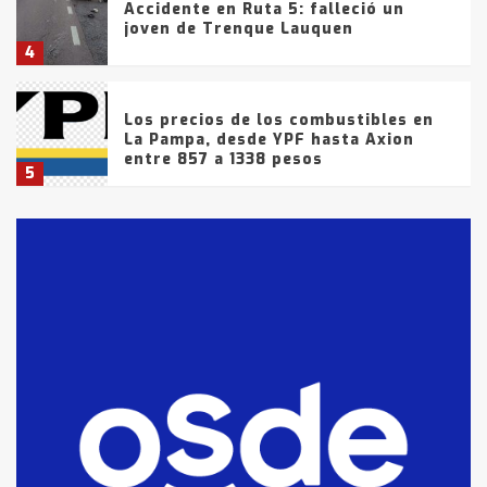
Accidente en Ruta 5: falleció un
joven de Trenque Lauquen
4
Los precios de los combustibles en
La Pampa, desde YPF hasta Axion
entre 857 a 1338 pesos
5
La Bolsa de Cereales de Bahía
Blanca anticipa que Agosto vendrá
con lluvias y heladas, en gran parte
de la provincia
6
T.Lauquen: tres jóvenes que
intentaron evadir a la Policía
fueron detenidos por
comercialización de drogas en la
7
tarde del sábado
T.Lauquen: se vendió el edificio de