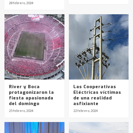
28 febrero, 2024
River y Boca
Las Cooperativas
protagonizaron la
Eléctricas víctimas
fiesta apasionada
de una realidad
Identidad de los adolescentes
del domingo
asfixiante
pampeanos que fueron
25 febrero, 2024
22 febrero, 2024
protagonistas del fatal accidente
en la mañana del lunes
3