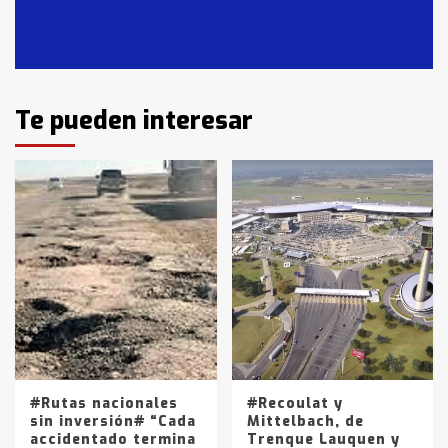
14 allanamientos con Gendarmería
en T.Lauquen, Pehuajó y Carlos
Casares
2
Identidad de los adolescentes
Te pueden interesar
pampeanos que fueron
protagonistas del fatal accidente
en la mañana del lunes
3
Accidente en Ruta 5: falleció un
joven de Trenque Lauquen
4
Los precios de los combustibles en
La Pampa, desde YPF hasta Axion
entre 857 a 1338 pesos
5
#Rutas nacionales
#Recoulat y
sin inversión# “Cada
Mittelbach, de
accidentado termina
Trenque Lauquen y