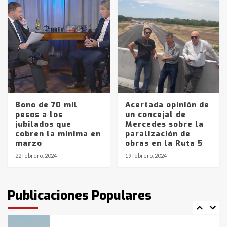
Accidente en Ruta 5: falleció un
joven de Trenque Lauquen
4
Los precios de los combustibles en
La Pampa, desde YPF hasta Axion
entre 857 a 1338 pesos
5
Bono de 70 mil
Acertada opinión de
pesos a los
un concejal de
La Bolsa de Cereales de Bahía
jubilados que
Mercedes sobre la
Blanca anticipa que Agosto vendrá
cobren la minima en
paralización de
con lluvias y heladas, en gran parte
marzo
obras en la Ruta 5
de la provincia
6
22 febrero, 2024
19 febrero, 2024
T.Lauquen: tres jóvenes que
intentaron evadir a la Policía
fueron detenidos por
Publicaciones Populares
comercialización de drogas en la
7
tarde del sábado